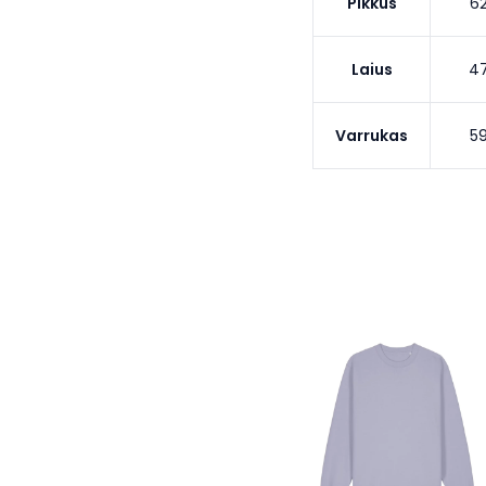
Pikkus
6
Laius
4
Varrukas
5