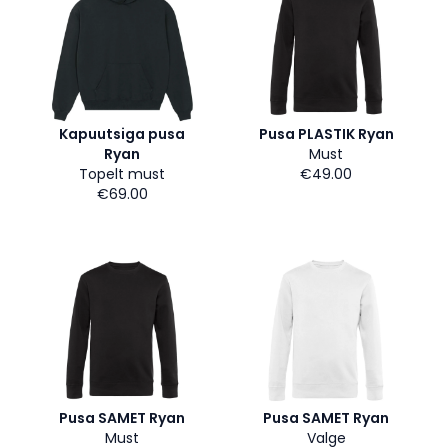
Kapuutsiga pusa
Pusa PLASTIK Ryan
Ryan
Must
Topelt must
€49.00
€69.00
Pusa SAMET Ryan
Pusa SAMET Ryan
Must
Valge