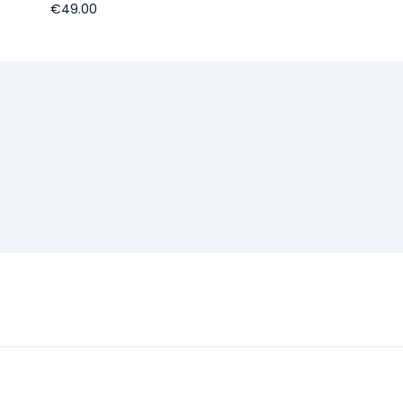
€49.00