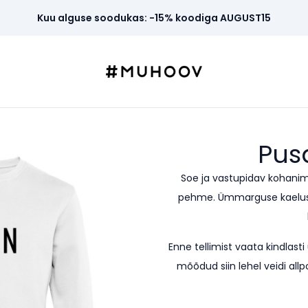
Kuu alguse soodukas: -15% koodiga AUGUST15
Pus
Soe ja vastupidav kohanim
pehme. Ümmarguse kaeluseg
Enne tellimist vaata kindla
mõõdud siin lehel veidi allp