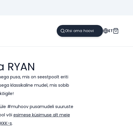
ET
a
RYAN
ega pusa, mis on seestpoolt eriti
a klassikaline mudel, mis sobib
kõigile!
sti üle #muhoov pusamudeli suuruste
ool või
esimese küsimuse alt meie
KKK-s
.