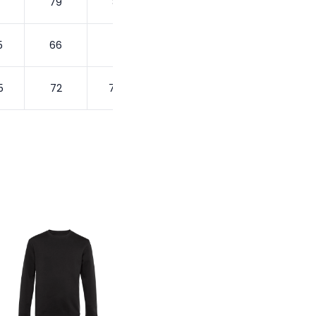
79
80
5
66
70
5
72
72.5