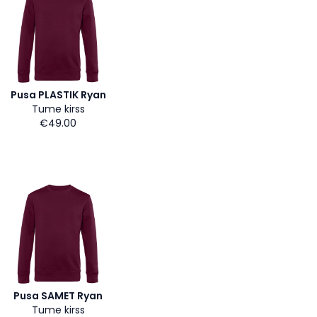
Pusa PLASTIK Ryan
Tume kirss
€49.00
Pusa SAMET Ryan
Tume kirss