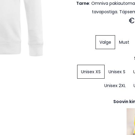
Tarne
:
Omniva pakiautomaa
tavapostiga. Täpse
€
Valge
Must
Unisex XS
Unisex S
Unisex 2XL
Soovin ki