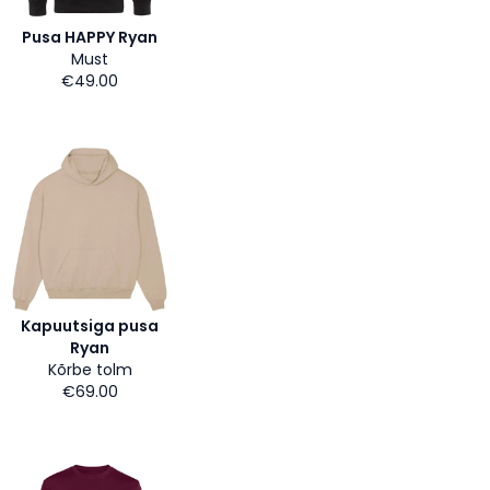
Pusa HAPPY Ryan
Must
€49.00
Kapuutsiga pusa
Ryan
Kõrbe tolm
€69.00