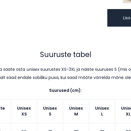
Lisa
Suuruste tabel
sa saate osta
unisex
suurustes XS-3XL ja naiste suuruses S (mis 
alt saad endale sobiliku pusa, kui saad mõõte võrrelda mõne o
Suurused (cm):
ste
Unisex
Unisex
Unisex
Unisex
Unis
XS
S
M
L
XL