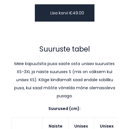
Lisa korvi
|
€
49.00
Suuruste tabel
Meie kapuutsita pusa saate osta
unisex
suurustes
XS-3XL ja naiste suuruses S (mis on väiksem kui
unisex
XS). K
õige kindlamalt saad endale sobiliku
pusa, kui saad mõõte võrrelda mõne olemasoleva
pusaga.
Suurused (cm):
Naiste
Unisex
Unisex
U