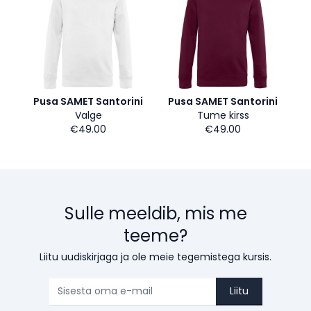
Pusa SAMET Santorini
Pusa SAMET Santorini
Valge
Tume kirss
€49.00
€49.00
Sulle meeldib, mis me
teeme?
Liitu uudiskirjaga ja ole meie tegemistega kursis.
Liitu