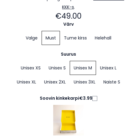
KKK-s
.
€49.00
Värv
Valge
Must
Tume kirss
Helehall
Suurus
Unisex XS
Unisex S
Unisex M
Unisex L
Unisex XL
Unisex 2XL
Unisex 3XL
Naiste S
Soovin kinkekarpi
€3.99