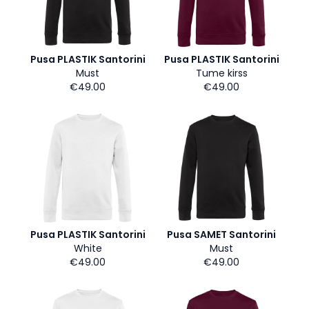
Pusa PLASTIK Santorini
Pusa PLASTIK Santorini
Must
Tume kirss
€49.00
€49.00
Pusa PLASTIK Santorini
Pusa SAMET Santorini
White
Must
€49.00
€49.00