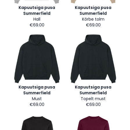
Kapuutsiga pusa
Kapuutsiga pusa
Summerfield
Summerfield
Hall
Kõrbe tolm
€69.00
€69.00
Kapuutsiga pusa
Kapuutsiga pusa
Summerfield
Summerfield
Must
Topelt must
€69.00
€69.00