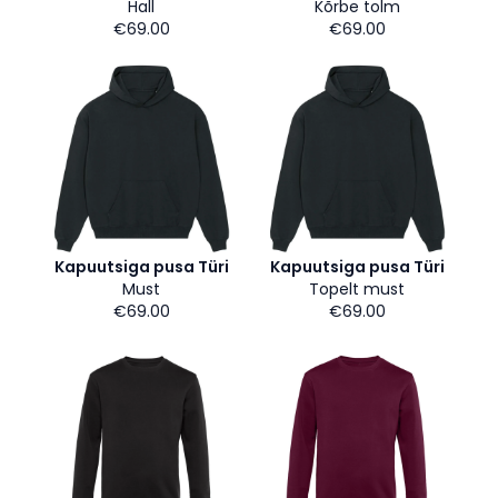
Hall
Kõrbe tolm
€69.00
€69.00
Kapuutsiga pusa Türi
Kapuutsiga pusa Türi
Must
Topelt must
€69.00
€69.00