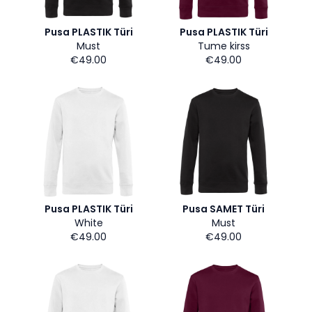
Pusa PLASTIK Türi
Pusa PLASTIK Türi
Must
Tume kirss
€49.00
€49.00
Pusa PLASTIK Türi
Pusa SAMET Türi
White
Must
€49.00
€49.00