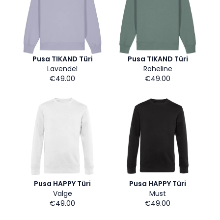
Pusa TIKAND Türi
Pusa TIKAND Türi
Lavendel
Roheline
€49.00
€49.00
Pusa HAPPY Türi
Pusa HAPPY Türi
Valge
Must
€49.00
€49.00