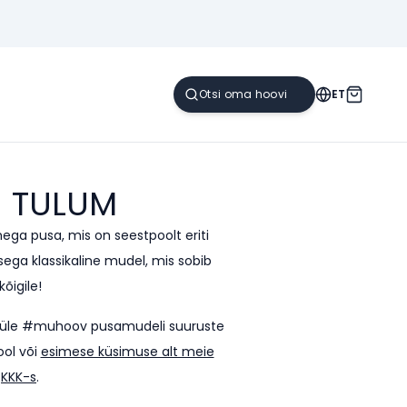
ET
a
TULUM
ega pusa, mis on seestpoolt eriti
a klassikaline mudel, mis sobib
kõigile!
sti üle #muhoov pusamudeli suuruste
ool või
esimese küsimuse alt meie
KKK-s
.