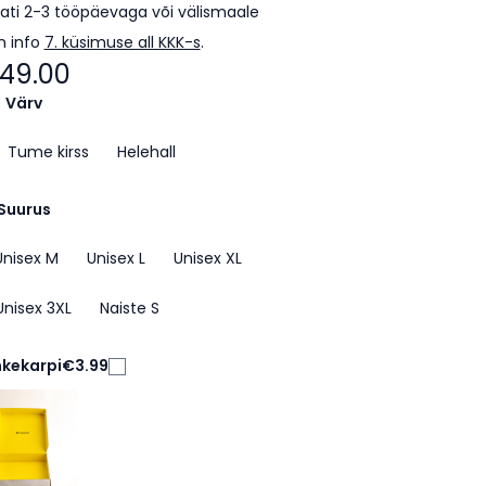
ti 2-3 tööpäevaga või välismaale
m info
7. küsimuse all KKK-s
.
49.00
Värv
Tume kirss
Helehall
Suurus
Unisex M
Unisex L
Unisex XL
Unisex 3XL
Naiste S
nkekarpi
€3.99