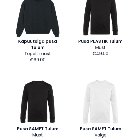
Kapuutsiga pusa
Pusa PLASTIK Tulum
Tulum
Must
Topelt must
€49.00
€69.00
Pusa SAMET Tulum
Pusa SAMET Tulum
Must
Valge