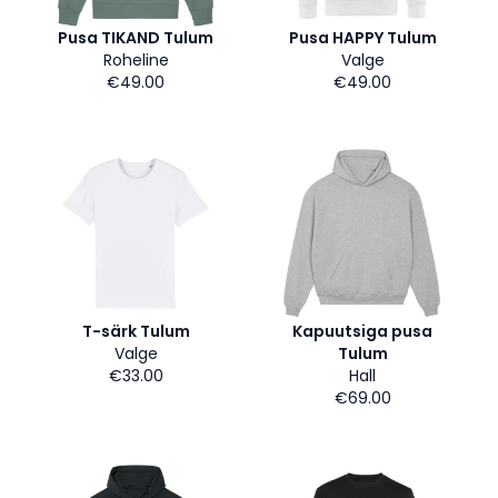
Pusa TIKAND Tulum
Pusa HAPPY Tulum
Roheline
Valge
€49.00
€49.00
T-särk Tulum
Kapuutsiga pusa
Valge
Tulum
€33.00
Hall
€69.00