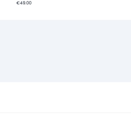
€49.00