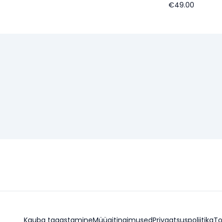
€49.00
Kauba tagastamine
Müügitingimused
Privaatsuspoliitika
To