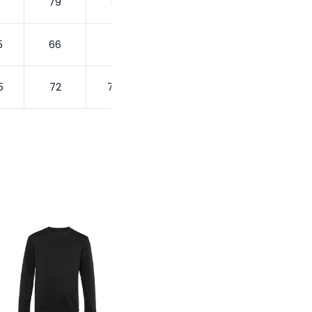
79
80
5
66
70
5
72
72.5