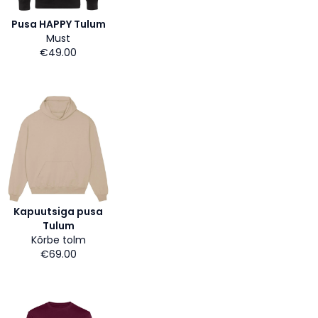
Pusa HAPPY Tulum
Must
€49.00
Kapuutsiga pusa
Tulum
Kõrbe tolm
€69.00