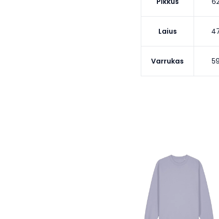
Pikkus
6
Laius
4
Varrukas
5