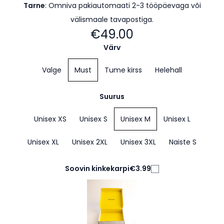
Tarne
: Omniva pakiautomaati 2-3 tööpäevaga
või
välismaale tavapostiga.
€49.00
Värv
Valge
Must
Tume kirss
Helehall
Suurus
Unisex XS
Unisex S
Unisex M
Unisex L
Unisex XL
Unisex 2XL
Unisex 3XL
Naiste S
Soovin kinkekarpi
€3.99