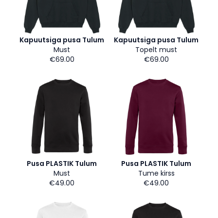
Kapuutsiga pusa Tulum
Kapuutsiga pusa Tulum
Must
Topelt must
€69.00
€69.00
Pusa PLASTIK Tulum
Pusa PLASTIK Tulum
Must
Tume kirss
€49.00
€49.00