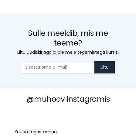
Sulle meeldib, mis me
teeme?
Liitu uudiskirjaga ja ole meie tegemistega kursis.
Liitu
@muhoov Instagramis
Kauba tagastamine