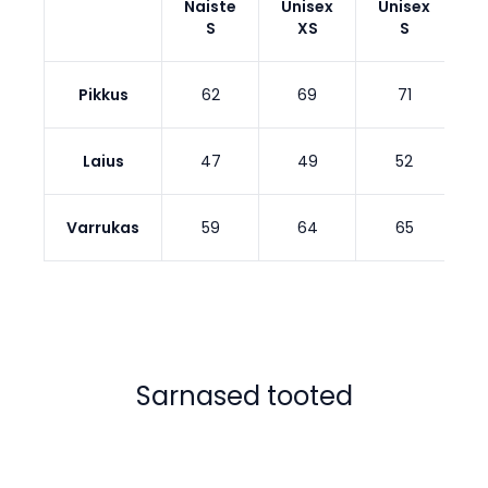
Naiste
Unisex
Unisex
U
S
XS
S
Pikkus
62
69
71
Laius
47
49
52
Varrukas
59
64
65
Sarnased tooted