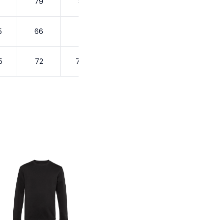
79
80
5
66
70
5
72
72.5