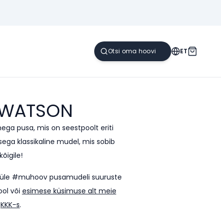
ET
WATSON
ega pusa, mis on seestpoolt eriti
a klassikaline mudel, mis sobib
kõigile!
sti üle #muhoov pusamudeli suuruste
ool või
esimese küsimuse alt meie
KKK-s
.