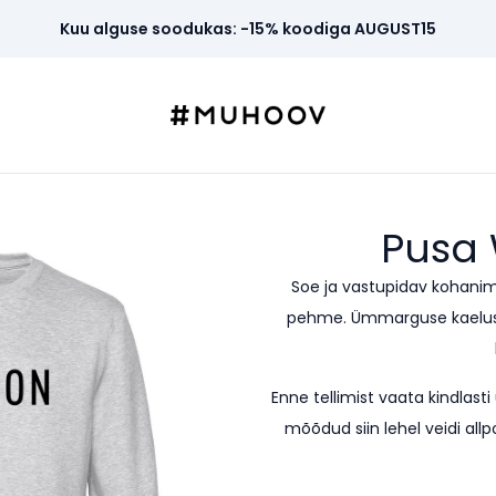
Kuu alguse soodukas: -15% koodiga AUGUST15
Pusa
Soe ja vastupidav kohanim
pehme. Ümmarguse kaeluseg
Enne tellimist vaata kindla
mõõdud siin lehel veidi allp