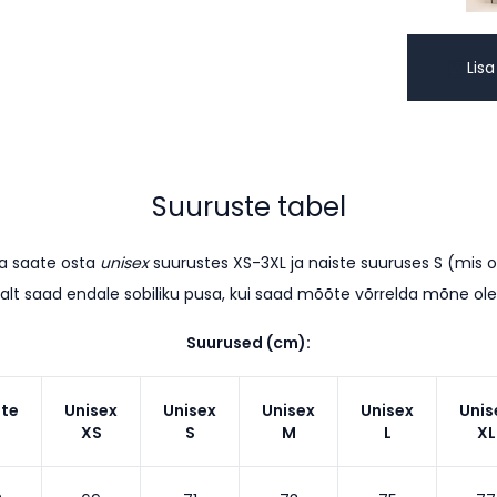
Lisa
Suuruste tabel
sa saate osta
unisex
suurustes XS-3XL ja naiste suuruses S (mis 
alt saad endale sobiliku pusa, kui saad mõõte võrrelda mõne o
Suurused (cm):
ste
Unisex
Unisex
Unisex
Unisex
Unis
XS
S
M
L
XL