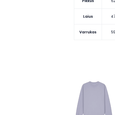
Pikkus
6
Laius
4
Varrukas
5