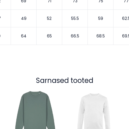
2
69
71
73
75
77
7
49
52
55.5
59
62.
9
64
65
66.5
68.5
69.
Sarnased tooted