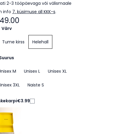
ti 2-3 tööpäevaga või välismaale
m info
7. küsimuse all KKK-s
.
49.00
Värv
Tume kirss
Helehall
Suurus
Unisex M
Unisex L
Unisex XL
Unisex 3XL
Naiste S
nkekarpi
€3.99