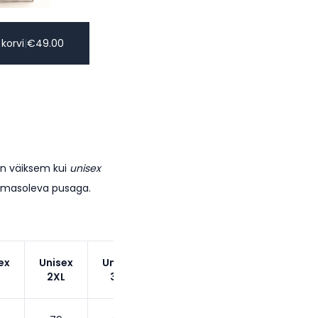
 korvi
|
€
49.00
on väiksem kui
unisex
lemasoleva pusaga.
ex
Unisex
Unisex
2XL
3XL