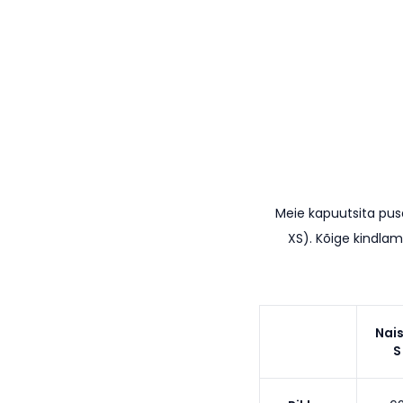
Meie kapuutsita pu
XS). K
õige kindlam
Nai
S