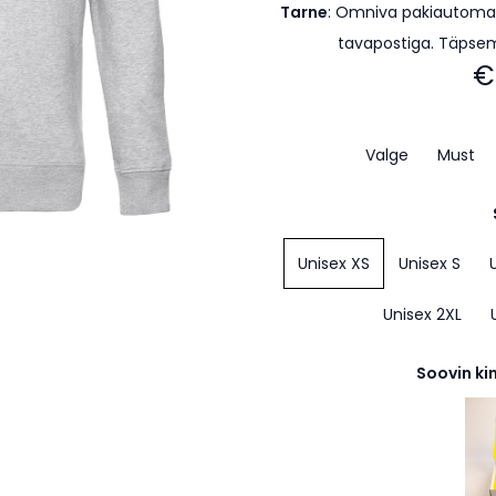
Tarne
:
Omniva pakiautomaa
tavapostiga. Täpse
€
Valge
Must
Unisex XS
Unisex S
Unisex 2XL
Soovin ki