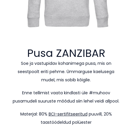
Pusa
ZANZIBAR
Soe ja vastupidav kohanimega pusa, mis on
seestpoolt eriti pehme. Ümmarguse kaelusega
mudel, mis sobib kõigile.
Enne tellimist vaata kindlasti üle #muhoov
pusamudeli suuruste mõõdud siin lehel veidi allpool.
Materjal: 80%
BCI-sertifitseeritud
puuvill, 20%
taastöödeldud polüester