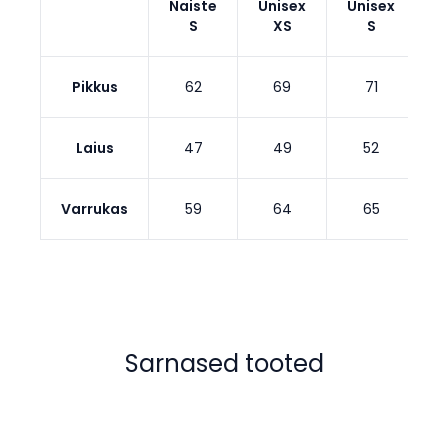
Naiste
Unisex
Unisex
U
S
XS
S
Pikkus
62
69
71
Laius
47
49
52
Varrukas
59
64
65
Sarnased tooted