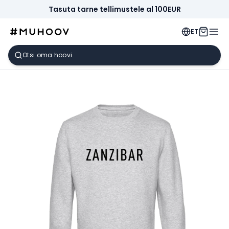
Tasuta tarne tellimustele al 100EUR
ET