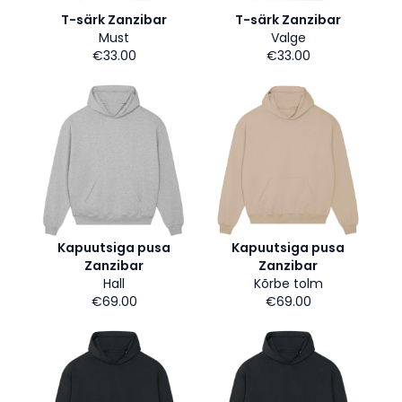
T-särk Zanzibar
T-särk Zanzibar
Must
Valge
€33.00
€33.00
Kapuutsiga pusa
Kapuutsiga pusa
Zanzibar
Zanzibar
Hall
Kõrbe tolm
€69.00
€69.00