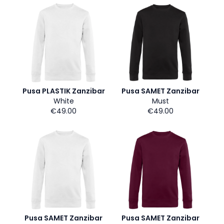
Pusa PLASTIK Zanzibar
Pusa SAMET Zanzibar
White
Must
€49.00
€49.00
Pusa SAMET Zanzibar
Pusa SAMET Zanzibar