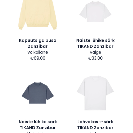
Kapuutsiga pusa
Naiste lühike särk
Zanzibar
TIKAND Zanzibar
Võikollane
Valge
€69.00
€33.00
Naiste lühike särk
Lohvakas t-särk
TIKAND Zanzibar
TIKAND Zanzibar