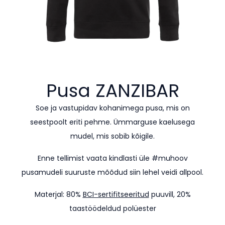
Pusa
ZANZIBAR
Soe ja vastupidav kohanimega pusa, mis on
seestpoolt eriti pehme. Ümmarguse kaelusega
mudel, mis sobib kõigile.
Enne tellimist vaata kindlasti üle #muhoov
pusamudeli suuruste mõõdud siin lehel veidi allpool.
Materjal: 80%
BCI-sertifitseeritud
puuvill, 20%
taastöödeldud polüester