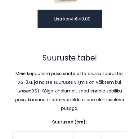
Lisa korvi
|
€
49.00
Suuruste tabel
Meie kapuutsita pusa saate osta
unisex
suurustes
XS-3XL ja naiste suuruses S (mis on väiksem kui
unisex
XS). K
õige kindlamalt saad endale sobiliku
pusa, kui saad mõõte võrrelda mõne olemasoleva
pusaga.
Suurused (cm):