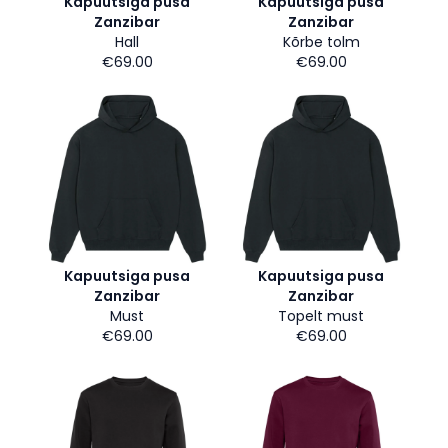
Kapuutsiga pusa
Kapuutsiga pusa
Zanzibar
Zanzibar
Hall
Kõrbe tolm
€69.00
€69.00
Kapuutsiga pusa
Kapuutsiga pusa
Zanzibar
Zanzibar
Must
Topelt must
€69.00
€69.00