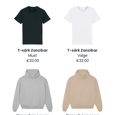
T-särk Zanzibar
T-särk Zanzibar
Must
Valge
€33.00
€33.00