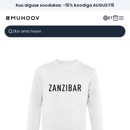
Kuu alguse soodukas: -15% koodiga AUGUST15
ET