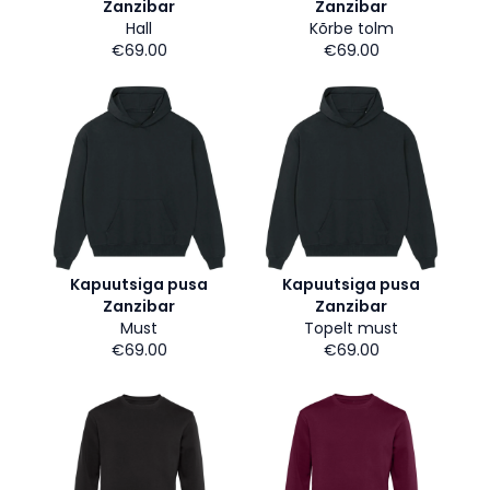
Zanzibar
Zanzibar
Hall
Kõrbe tolm
€69.00
€69.00
Kapuutsiga pusa
Kapuutsiga pusa
Zanzibar
Zanzibar
Must
Topelt must
€69.00
€69.00