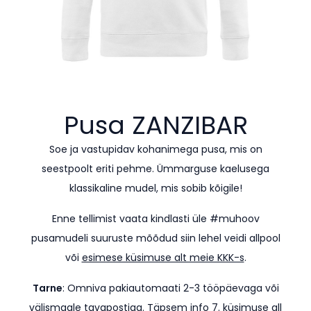
Pusa
ZANZIBAR
Soe ja vastupidav kohanimega pusa, mis on
seestpoolt eriti pehme. Ümmarguse kaelusega
klassikaline mudel, mis sobib kõigile!
Enne tellimist vaata kindlasti üle #muhoov
pusamudeli suuruste mõõdud siin lehel veidi allpool
või
esimese küsimuse alt meie KKK-s
.
Tarne
:
Omniva pakiautomaati 2-3 tööpäevaga või
välismaale tavapostiga. Täpsem info
7. küsimuse all