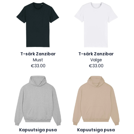
T-särk Zanzibar
T-särk Zanzibar
Must
Valge
€33.00
€33.00
Kapuutsiga pusa
Kapuutsiga pusa