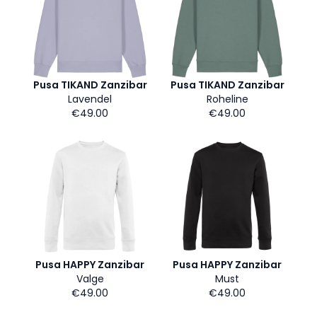
Pusa TIKAND Zanzibar
Pusa TIKAND Zanzibar
Lavendel
Roheline
€49.00
€49.00
Pusa HAPPY Zanzibar
Pusa HAPPY Zanzibar
Valge
Must
€49.00
€49.00