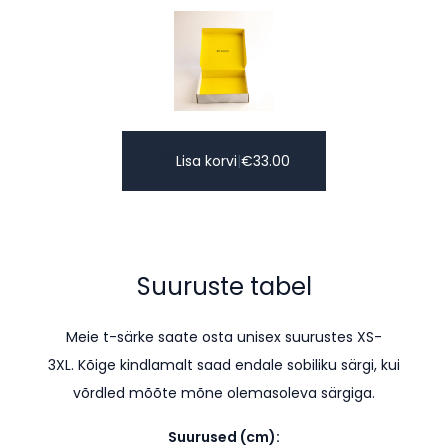
Lisa korvi
|
€
33.00
Suuruste tabel
Meie t-särke saate osta unisex suurustes XS-
3XL. K
õige kindlamalt saad endale sobiliku särgi, kui
võrdled mõõte mõne olemasoleva särgiga.
Suurused (cm):