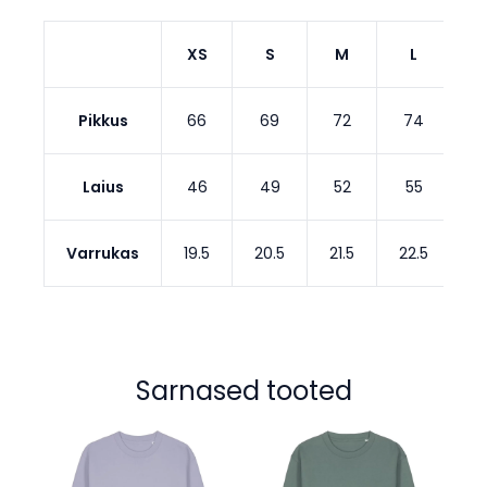
XS
S
M
L
Pikkus
66
69
72
74
Laius
46
49
52
55
Varrukas
19.5
20.5
21.5
22.5
2
Sarnased tooted