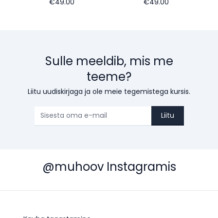
€49.00
€49.00
Sulle meeldib, mis me
teeme?
Liitu uudiskirjaga ja ole meie tegemistega kursis.
Liitu
@muhoov Instagramis