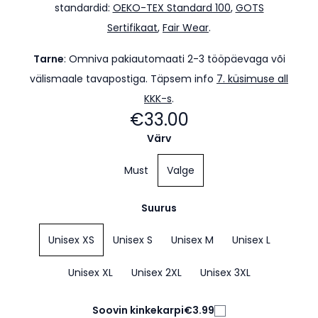
standardid:
OEKO-TEX Standard 100
,
GOTS
Sertifikaat
,
Fair Wear
.
Tarne
:
Omniva pakiautomaati 2-3 tööpäevaga või
välismaale tavapostiga. Täpsem info
7. küsimuse all
KKK-s
.
€33.00
Värv
Must
Valge
Suurus
Unisex XS
Unisex S
Unisex M
Unisex L
Unisex XL
Unisex 2XL
Unisex 3XL
Soovin kinkekarpi
€3.99