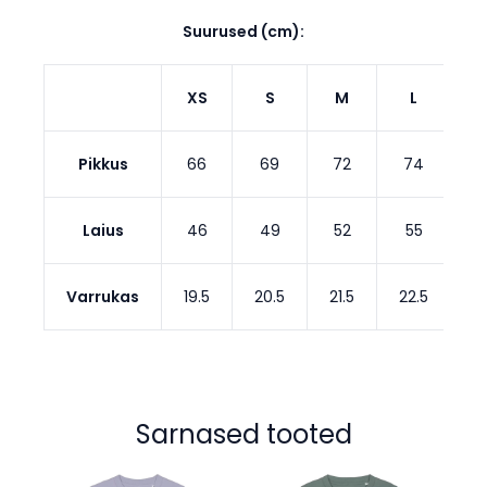
Suurused (cm):
XS
S
M
L
Pikkus
66
69
72
74
Laius
46
49
52
55
Varrukas
19.5
20.5
21.5
22.5
2
Sarnased tooted