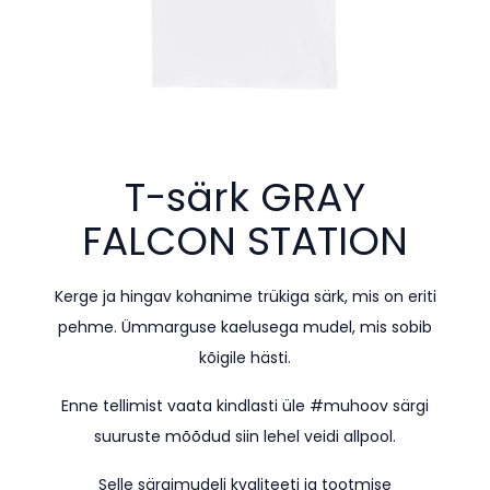
T-särk
GRAY
FALCON STATION
Kerge ja hingav kohanime trükiga särk, mis on eriti
pehme. Ümmarguse kaelusega mudel, mis sobib
kõigile hästi.
Enne tellimist vaata kindlasti üle #muhoov särgi
suuruste mõõdud siin lehel veidi allpool.
Selle särgimudeli kvaliteeti ja tootmise