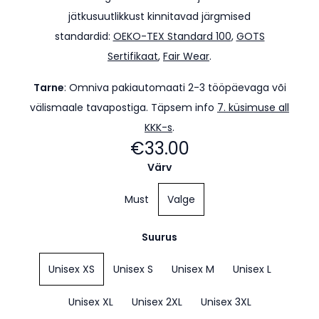
jätkusuutlikkust kinnitavad järgmised
standardid:
OEKO-TEX Standard 100
,
GOTS
Sertifikaat
,
Fair Wear
.
Tarne
:
Omniva pakiautomaati 2-3 tööpäevaga või
välismaale tavapostiga. Täpsem info
7. küsimuse all
KKK-s
.
€33.00
Värv
Must
Valge
Suurus
Unisex XS
Unisex S
Unisex M
Unisex L
Unisex XL
Unisex 2XL
Unisex 3XL