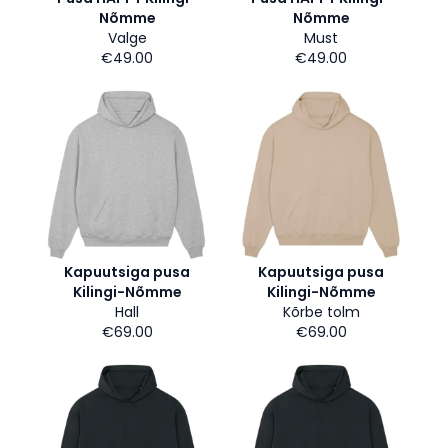
Nõmme
Nõmme
Valge
Must
€49.00
€49.00
Kapuutsiga pusa
Kapuutsiga pusa
Kilingi-Nõmme
Kilingi-Nõmme
Hall
Kõrbe tolm
€69.00
€69.00