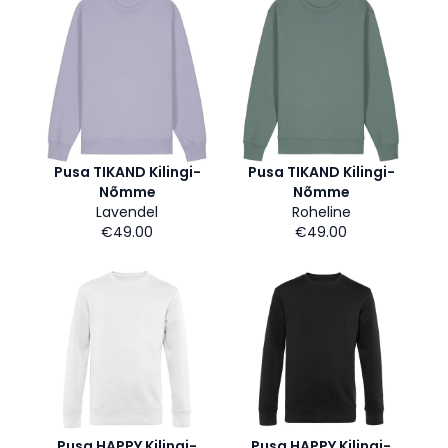
Pusa TIKAND Kilingi-
Pusa TIKAND Kilingi-
Nõmme
Nõmme
Lavendel
Roheline
€49.00
€49.00
Pusa HAPPY Kilingi-
Pusa HAPPY Kilingi-