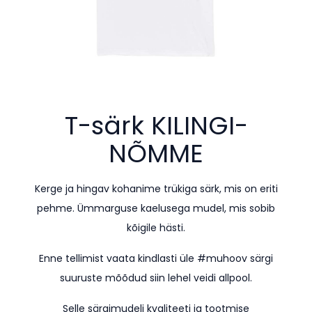
T-särk
KILINGI-
NÕMME
Kerge ja hingav kohanime trükiga särk, mis on eriti
pehme. Ümmarguse kaelusega mudel, mis sobib
kõigile hästi.
Enne tellimist vaata kindlasti üle #muhoov särgi
suuruste mõõdud siin lehel veidi allpool.
Selle särgimudeli kvaliteeti ja tootmise