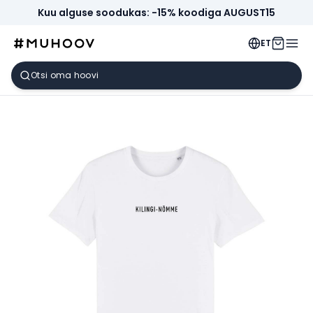
Kuu alguse soodukas: -15% koodiga AUGUST15
ET