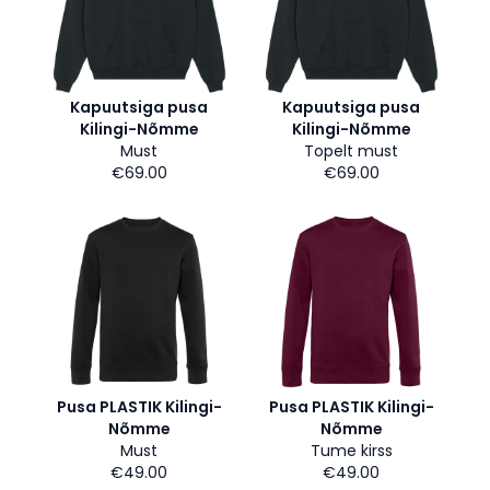
Kapuutsiga pusa
Kapuutsiga pusa
Kilingi-Nõmme
Kilingi-Nõmme
Must
Topelt must
€69.00
€69.00
Pusa PLASTIK Kilingi-
Pusa PLASTIK Kilingi-
Nõmme
Nõmme
Must
Tume kirss
€49.00
€49.00