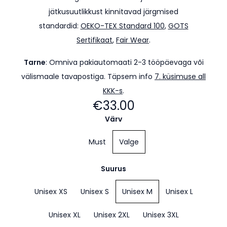
jätkusuutlikkust kinnitavad järgmised
standardid:
OEKO-TEX Standard 100
,
GOTS
Sertifikaat
,
Fair Wear
.
Tarne
:
Omniva pakiautomaati 2-3 tööpäevaga või
välismaale tavapostiga. Täpsem info
7. küsimuse all
KKK-s
.
€33.00
Värv
Must
Valge
Suurus
Unisex XS
Unisex S
Unisex M
Unisex L
Unisex XL
Unisex 2XL
Unisex 3XL