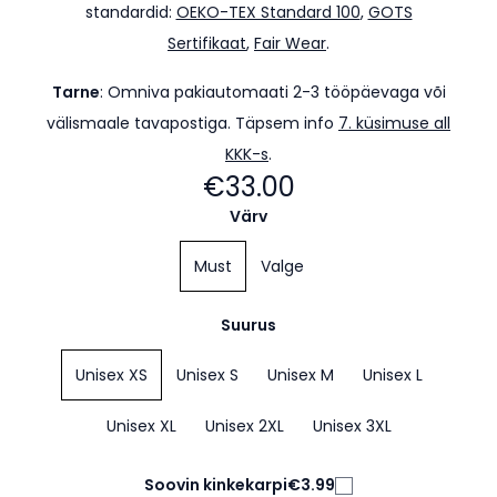
standardid:
OEKO-TEX Standard 100
,
GOTS
Sertifikaat
,
Fair Wear
.
Tarne
:
Omniva pakiautomaati 2-3 tööpäevaga või
välismaale tavapostiga. Täpsem info
7. küsimuse all
KKK-s
.
€33.00
Värv
Must
Valge
Suurus
Unisex XS
Unisex S
Unisex M
Unisex L
Unisex XL
Unisex 2XL
Unisex 3XL
Soovin kinkekarpi
€3.99