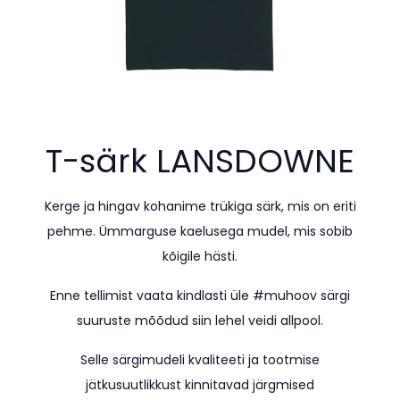
T-särk
LANSDOWNE
Kerge ja hingav kohanime trükiga särk, mis on eriti
pehme. Ümmarguse kaelusega mudel, mis sobib
kõigile hästi.
Enne tellimist vaata kindlasti üle #muhoov särgi
suuruste mõõdud siin lehel veidi allpool.
Selle särgimudeli kvaliteeti ja tootmise
jätkusuutlikkust kinnitavad järgmised