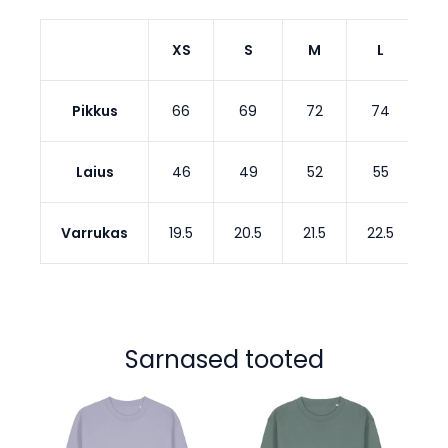
XS
S
M
L
Pikkus
66
69
72
74
Laius
46
49
52
55
Varrukas
19.5
20.5
21.5
22.5
2
Sarnased tooted