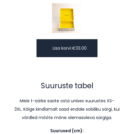
Lisa korvi
|
€
33.00
Suuruste tabel
Meie t-särke saate osta unisex suurustes XS-
3XL. K
õige kindlamalt saad endale sobiliku särgi, kui
võrdled mõõte mõne olemasoleva särgiga.
Suurused (cm):