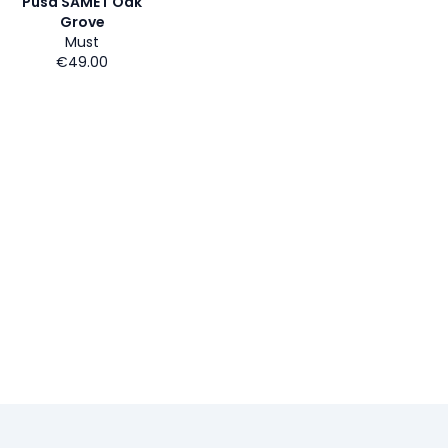
Pusa SAMET Oak
Grove
Must
€49.00