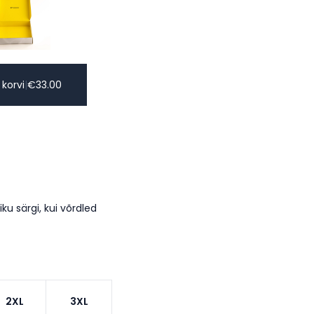
 korvi
|
€
33.00
ku särgi, kui võrdled
2XL
3XL