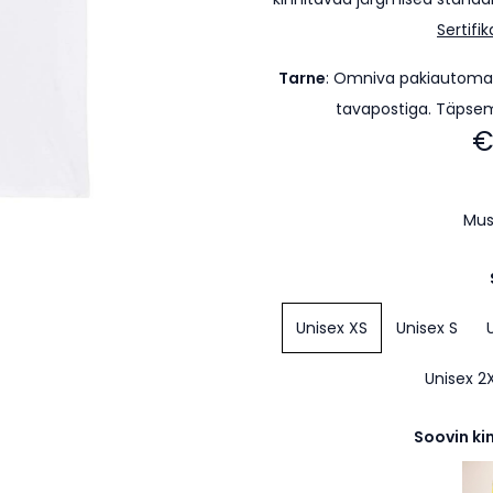
Sertifi
Tarne
:
Omniva pakiautomaa
tavapostiga. Täpse
€
Mus
Unisex XS
Unisex S
Unisex 2
Soovin ki