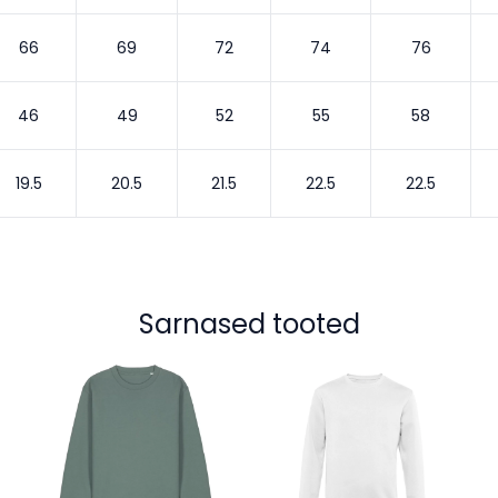
66
69
72
74
76
46
49
52
55
58
19.5
20.5
21.5
22.5
22.5
Sarnased tooted