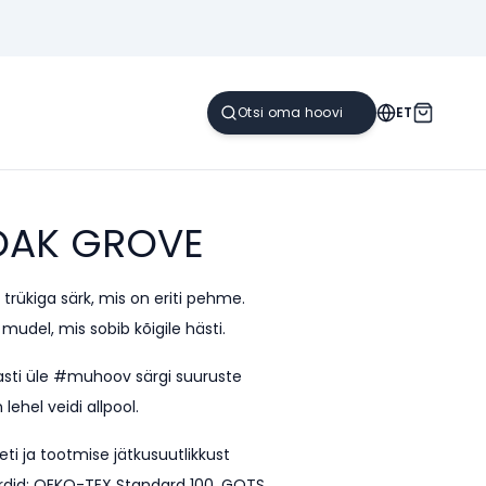
ET
OAK GROVE
trükiga särk, mis on eriti pehme.
del, mis sobib kõigile hästi.
lasti üle #muhoov särgi suuruste
lehel veidi allpool.
eti ja tootmise jätkusuutlikkust
rdid:
OEKO-TEX Standard 100
,
GOTS