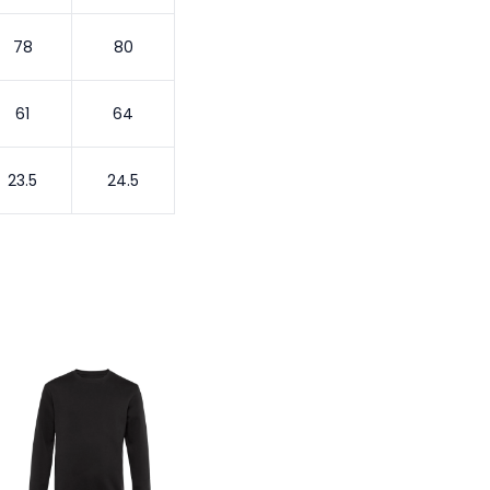
78
80
61
64
23.5
24.5