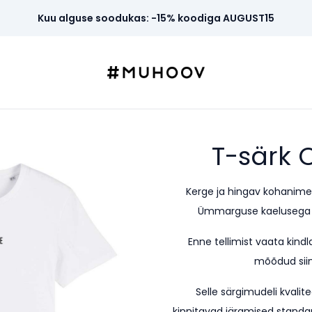
Kuu alguse soodukas: -15% koodiga AUGUST15
T-särk
Kerge ja hingav kohanime 
Ümmarguse kaelusega mu
Enne tellimist vaata kind
mõõdud siin 
Selle särgimudeli kvalite
kinnitavad järgmised standa