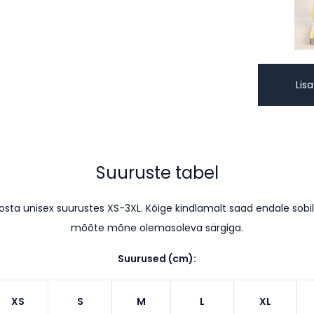
Lisa
Suuruste tabel
osta unisex suurustes XS-3XL. K
õige kindlamalt saad endale sobili
mõõte mõne olemasoleva särgiga.
Suurused (cm):
XS
S
M
L
XL