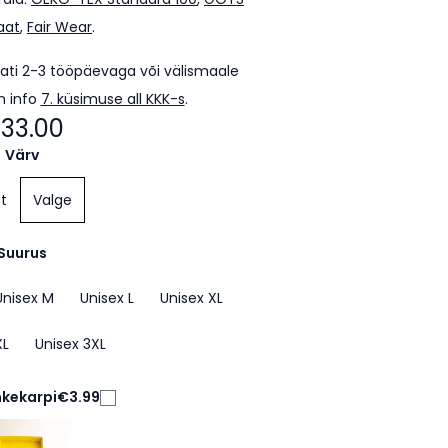
kaat
,
Fair Wear
.
ti 2-3 tööpäevaga või välismaale
m info
7. küsimuse all KKK-s
.
33.00
Värv
t
Valge
Suurus
Unisex M
Unisex L
Unisex XL
XL
Unisex 3XL
nkekarpi
€3.99