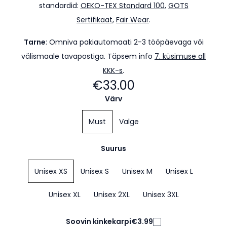
standardid:
OEKO-TEX Standard 100
,
GOTS
Sertifikaat
,
Fair Wear
.
Tarne
:
Omniva pakiautomaati 2-3 tööpäevaga või
välismaale tavapostiga. Täpsem info
7. küsimuse all
KKK-s
.
€33.00
Värv
Must
Valge
Suurus
Unisex XS
Unisex S
Unisex M
Unisex L
Unisex XL
Unisex 2XL
Unisex 3XL
Soovin kinkekarpi
€3.99