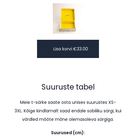
Lisa korvi
|
€
33.00
Suuruste tabel
Meie t-särke saate osta unisex suurustes XS-
3XL. K
õige kindlamalt saad endale sobiliku särgi, kui
võrdled mõõte mõne olemasoleva särgiga.
Suurused (cm):