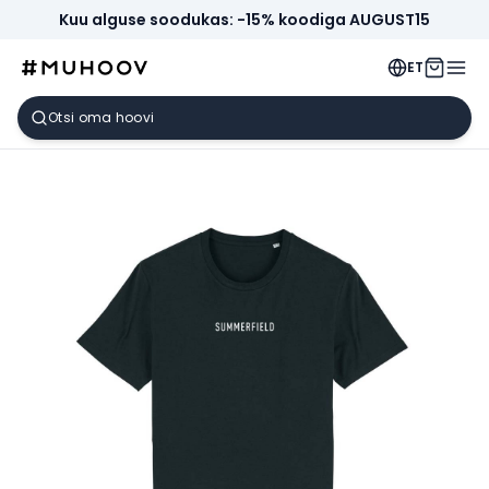
Kuu alguse soodukas: -15% koodiga AUGUST15
ET