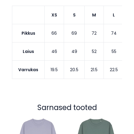
XS
S
M
L
Pikkus
66
69
72
74
Laius
46
49
52
55
Varrukas
19.5
20.5
21.5
22.5
2
Sarnased tooted