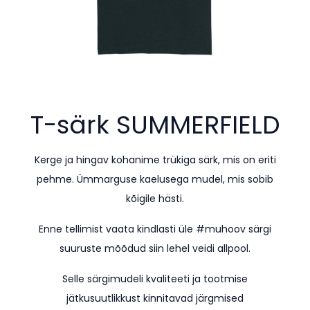
T-särk
SUMMERFIELD
Kerge ja hingav kohanime trükiga särk, mis on eriti
pehme. Ümmarguse kaelusega mudel, mis sobib
kõigile hästi.
Enne tellimist vaata kindlasti üle #muhoov särgi
suuruste mõõdud siin lehel veidi allpool.
Selle särgimudeli kvaliteeti ja tootmise
jätkusuutlikkust kinnitavad järgmised