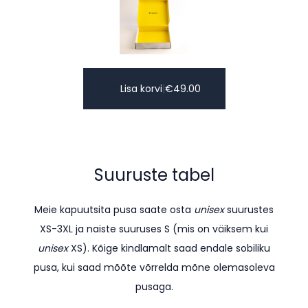
Lisa korvi
|
€
49.00
Suuruste tabel
Meie kapuutsita pusa saate osta
unisex
suurustes
XS-3XL ja naiste suuruses S (mis on väiksem kui
unisex
XS). K
õige kindlamalt saad endale sobiliku
pusa, kui saad mõõte võrrelda mõne olemasoleva
pusaga.