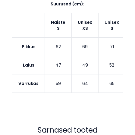
Suurused (cm):
Naiste
Unisex
Unisex
U
S
XS
S
Pikkus
62
69
71
Laius
47
49
52
Varrukas
59
64
65
Sarnased tooted