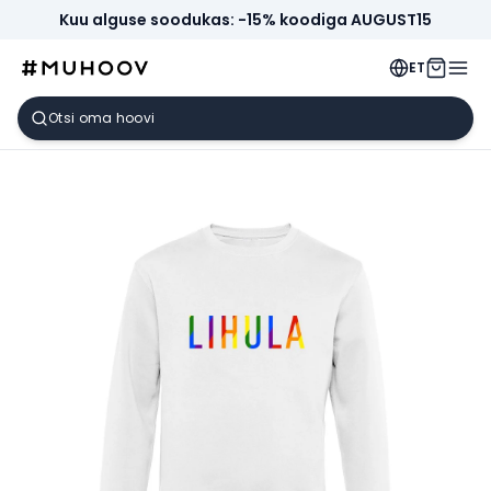
Kuu alguse soodukas: -15% koodiga AUGUST15
ET