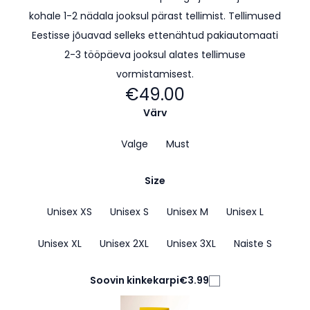
kohale 1-2 nädala jooksul pärast tellimist. Tellimused
Eestisse jõuavad selleks ettenähtud pakiautomaati
2-3 tööpäeva jooksul alates tellimuse
vormistamisest.
€49.00
Värv
Valge
Must
Size
Unisex XS
Unisex S
Unisex M
Unisex L
Unisex XL
Unisex 2XL
Unisex 3XL
Naiste S
Soovin kinkekarpi
€3.99