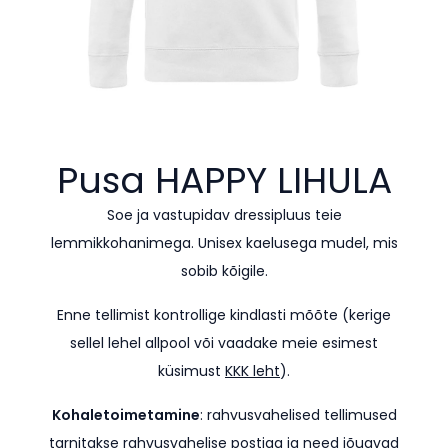
Pusa HAPPY
LIHULA
Soe ja vastupidav dressipluus teie
lemmikkohanimega. Unisex kaelusega mudel, mis
sobib kõigile.
Enne tellimist kontrollige kindlasti mõõte (kerige
sellel lehel allpool või vaadake meie esimest
küsimust
KKK leht
).
Kohaletoimetamine
: rahvusvahelised tellimused
tarnitakse rahvusvahelise postiga ja need jõuavad