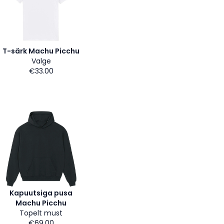
T-särk Machu Picchu
Valge
€33.00
Kapuutsiga pusa
Machu Picchu
Topelt must
€69.00