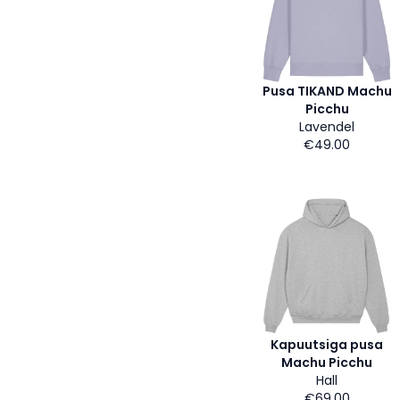
Pusa TIKAND Machu
Picchu
Lavendel
€49.00
Kapuutsiga pusa
Machu Picchu
Hall
€69.00