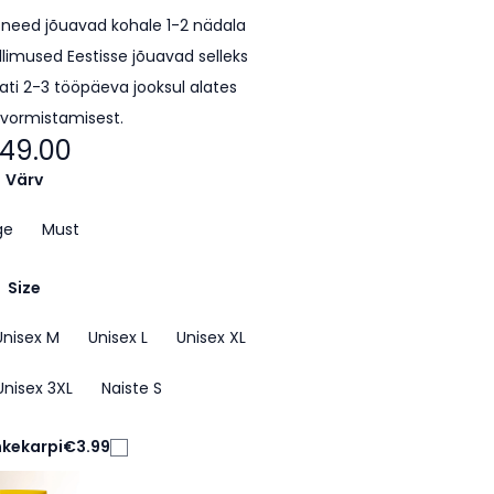
a need jõuavad kohale 1-2 nädala
ellimused Eestisse jõuavad selleks
i 2-3 tööpäeva jooksul alates
 vormistamisest.
49.00
Värv
ge
Must
Size
Unisex M
Unisex L
Unisex XL
Unisex 3XL
Naiste S
nkekarpi
€3.99