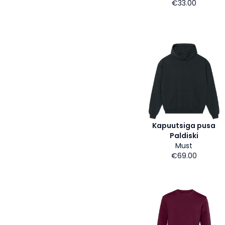
€33.00
Kapuutsiga pusa
Paldiski
Must
€69.00