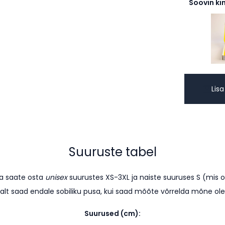
Soovin ki
Lisa
Suuruste tabel
sa saate osta
unisex
suurustes XS-3XL ja naiste suuruses S (mis 
alt saad endale sobiliku pusa, kui saad mõõte võrrelda mõne o
Suurused (cm):