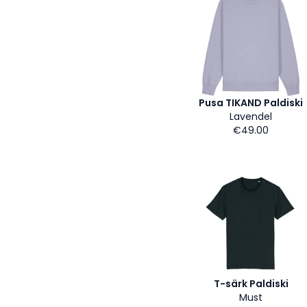
Pusa TIKAND Paldiski
Lavendel
€49.00
T-särk Paldiski
Must