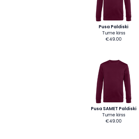
Pusa Paldiski
Tume kirss
€49.00
Pusa SAMET Paldiski
Tume kirss
€49.00