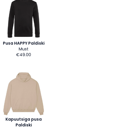
Pusa HAPPY Paldiski
Must
€49.00
Kapuutsiga pusa
Paldiski