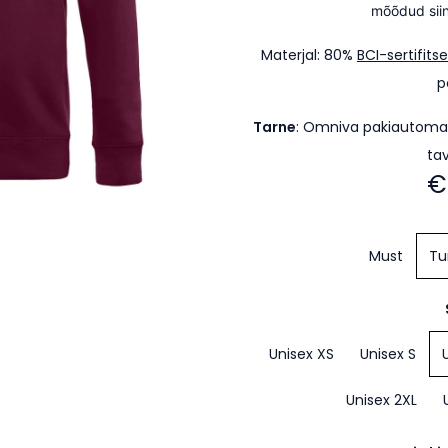
mõõdud siin 
Materjal: 80%
BCI-sertifits
p
Tarne
: Omniva pakiautoma
ta
€
Must
Tu
Unisex XS
Unisex S
Unisex 2XL