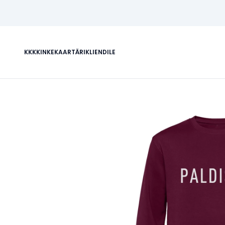
KKK
KINKEKAART
ÄRIKLIENDILE