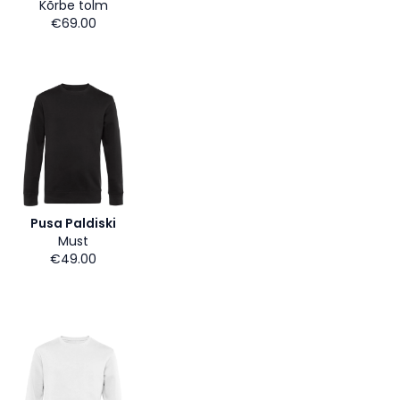
Kõrbe tolm
€69.00
Pusa Paldiski
Must
€49.00