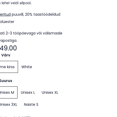
lehel veidi allpool.
eeritud
puuvill, 20% taastöödeldud
olüester
ati 2-3 tööpäevaga
või välismaale
vapostiga.
49.00
Värv
me kirss
White
Suurus
Unisex M
Unisex L
Unisex XL
Unisex 3XL
Naiste S