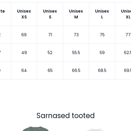
ste
Unisex
Unisex
Unisex
Unisex
Unis
XS
S
M
L
XL
2
69
71
73
75
77
7
49
52
55.5
59
62.
9
64
65
66.5
68.5
69.
Sarnased tooted