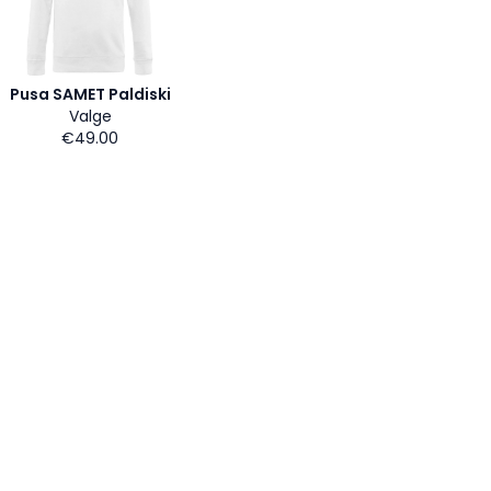
Pusa SAMET Paldiski
Valge
€49.00