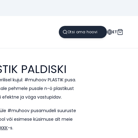
ET
STIK
PALDISKI
erilisel kujul: #muhoov PLASTIK pusa.
le pehmele pusale n-ö plastikust
ti efektne ja väga vastupidav.
sti üle #muhoov pusamudeli suuruste
pool või esimese küsimuse alt meie
KKK
-s.