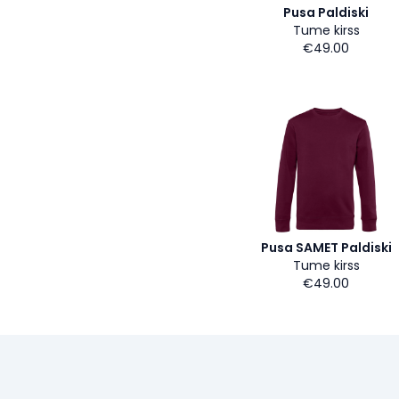
Pusa Paldiski
Tume kirss
€49.00
Pusa SAMET Paldiski
Tume kirss
€49.00