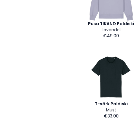
Pusa TIKAND Paldiski
Lavendel
€49.00
T-särk Paldiski
Must
€33.00