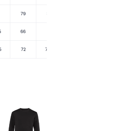
79
80
5
66
70
5
72
72.5