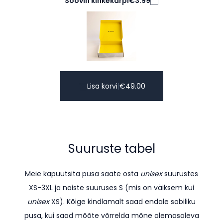
Soovin kinkekarpi
€3.99
Lisa korvi
|
€
49.00
Suuruste tabel
Meie kapuutsita pusa saate osta
unisex
suurustes
XS-3XL ja naiste suuruses S (mis on väiksem kui
unisex
XS). K
õige kindlamalt saad endale sobiliku
pusa, kui saad mõõte võrrelda mõne olemasoleva