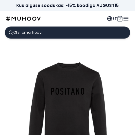
Kuu alguse soodukas: -15% koodiga AUGUST15
ET