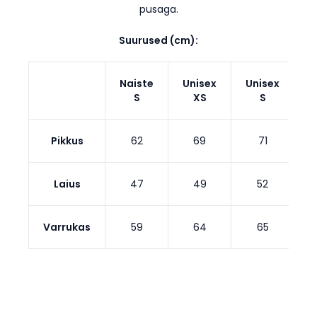
pusaga.
Suurused (cm):
Naiste
Unisex
Unisex
U
S
XS
S
Pikkus
62
69
71
Laius
47
49
52
Varrukas
59
64
65