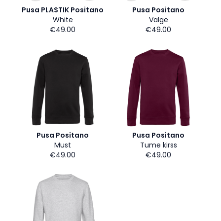
Pusa PLASTIK Positano
Pusa Positano
White
Valge
€49.00
€49.00
Pusa Positano
Pusa Positano
Must
Tume kirss
€49.00
€49.00