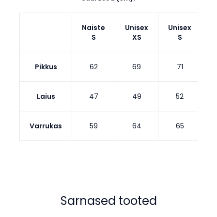
Naiste
Unisex
Unisex
U
S
XS
S
Pikkus
62
69
71
Laius
47
49
52
Varrukas
59
64
65
Sarnased tooted