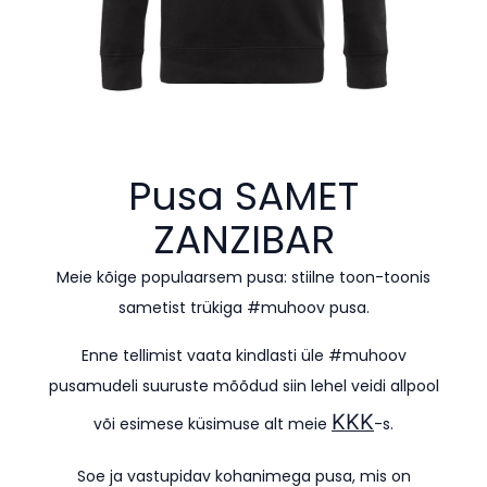
Pusa SAMET
ZANZIBAR
Meie kõige populaarsem pusa: stiilne toon-toonis
sametist trükiga #muhoov pusa.
Enne tellimist vaata kindlasti üle #muhoov
pusamudeli suuruste mõõdud siin lehel veidi allpool
KKK
või esimese küsimuse alt meie
-s.
Soe ja vastupidav kohanimega pusa, mis on