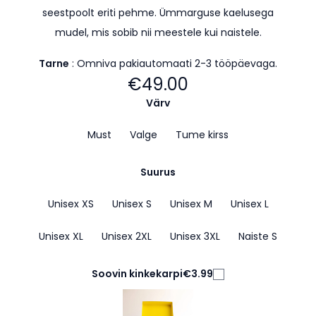
seestpoolt eriti pehme. Ümmarguse kaelusega
mudel, mis sobib nii meestele kui naistele.
Tarne
: Omniva pakiautomaati 2-3 tööpäevaga.
€49.00
Värv
Must
Valge
Tume kirss
Suurus
Unisex XS
Unisex S
Unisex M
Unisex L
Unisex XL
Unisex 2XL
Unisex 3XL
Naiste S
Soovin kinkekarpi
€3.99