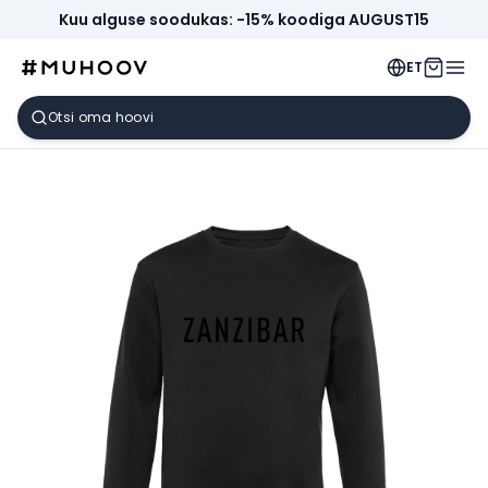
Kuu alguse soodukas: -15% koodiga AUGUST15
ET