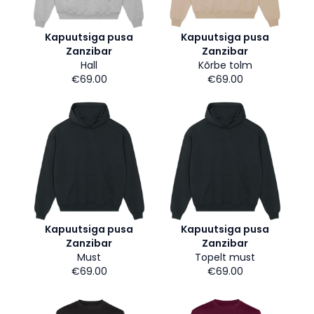
Kapuutsiga pusa
Kapuutsiga pusa
Zanzibar
Zanzibar
Hall
Kõrbe tolm
€69.00
€69.00
Kapuutsiga pusa
Kapuutsiga pusa
Zanzibar
Zanzibar
Must
Topelt must
€69.00
€69.00