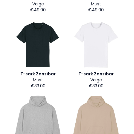
Valge
Must
€49.00
€49.00
T-särk Zanzibar
T-särk Zanzibar
Must
Valge
€33.00
€33.00