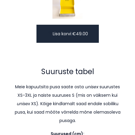
Lisa korvi
|
€
49.00
Suuruste tabel
Meie kapuutsita pusa saate osta
unisex
suurustes
XS-3XL ja naiste suuruses S (mis on väiksem kui
unisex
XS). K
õige kindlamalt saad endale sobiliku
pusa, kui saad mõõte võrrelda mõne olemasoleva
pusaga.
Suurused (cm):