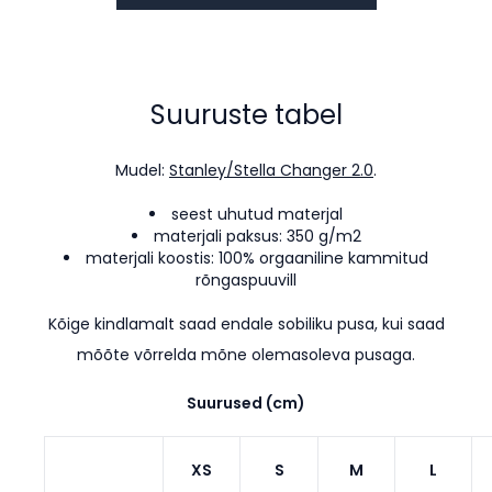
Suuruste tabel
Mudel:
Stanley/Stella Changer 2.0
.
seest uhutud materjal
materjali paksus: 350 g/m2
materjali koostis: 100% orgaaniline kammitud
rõngaspuuvill
Kõige kindlamalt saad endale sobiliku pusa, kui saad
mõõte võrrelda mõne olemasoleva pusaga.
Suurused (cm)
XS
S
M
L