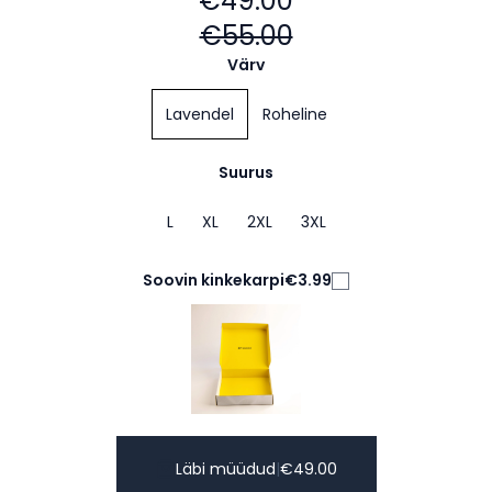
€49.00
€55.00
Värv
Lavendel
Roheline
Suurus
L
XL
2XL
3XL
Soovin kinkekarpi
€3.99
Läbi müüdud
|
€
49.00