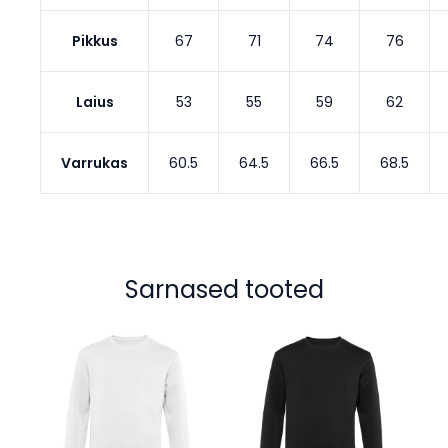
Pikkus
67
71
74
76
Laius
53
55
59
62
Varrukas
60.5
64.5
66.5
68.5
Sarnased tooted