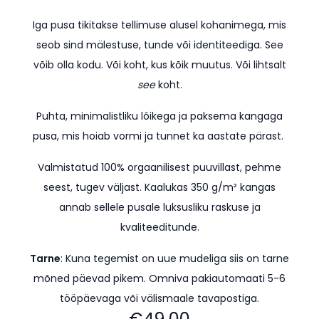
Iga pusa tikitakse tellimuse alusel kohanimega, mis
seob sind mälestuse, tunde või identiteediga. See
võib olla kodu. Või koht, kus kõik muutus. Või lihtsalt
see
koht.
Puhta, minimalistliku lõikega ja paksema kangaga
pusa, mis hoiab vormi ja tunnet ka aastate pärast.
Valmistatud 100% orgaanilisest puuvillast, pehme
seest, tugev väljast. Kaalukas 350 g/m² kangas
annab sellele pusale luksusliku raskuse ja
kvaliteeditunde.
Tarne
: Kuna tegemist on uue mudeliga siis on tarne
mõned päevad pikem.
Omniva pakiautomaati 5-6
tööpäevaga või välismaale tavapostiga.