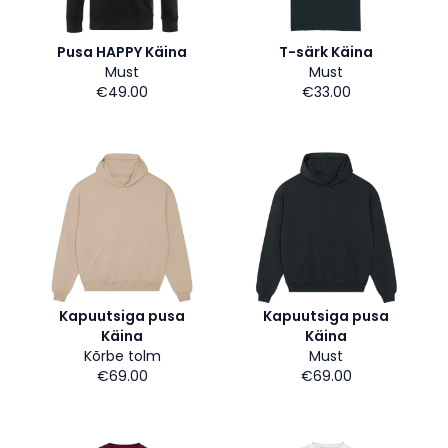
Pusa HAPPY Käina
T-särk Käina
Must
Must
€49.00
€33.00
Kapuutsiga pusa
Kapuutsiga pusa
Käina
Käina
Kõrbe tolm
Must
€69.00
€69.00