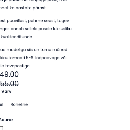
unnet ka aastate pärast.
est puuvillast, pehme seest, tugev
ngas annab sellele pusale luksusliku
 kvaliteeditunde.
uue mudeliga siis on tarne mõned
kiautomaati 5-6 tööpäevaga või
le tavapostiga.
49.00
55.00
Värv
el
Roheline
Suurus