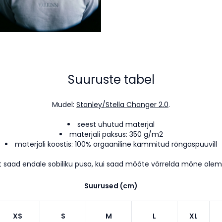
Suuruste tabel
Mudel:
Stanley/Stella Changer 2.0
.
seest uhutud materjal
materjali paksus: 350 g/m2
materjali koostis: 100% orgaaniline kammitud rõngaspuuvill
t saad endale sobiliku pusa, kui saad mõõte võrrelda mõne ole
Suurused (cm)
XS
S
M
L
XL