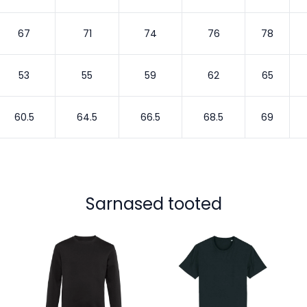
67
71
74
76
78
53
55
59
62
65
60.5
64.5
66.5
68.5
69
Sarnased tooted