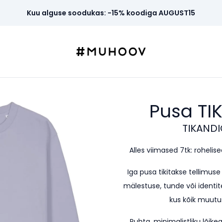
Kuu alguse soodukas: -15% koodiga AUGUST15
Pusa TI
TIKANDI
Alles viimased 7tk: rohelised 
Iga pusa tikitakse tellimus
mälestuse, tunde või identite
kus kõik muutus
Puhta, minimalistliku lõi