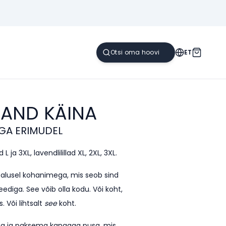
ET
KAND
KÄINA
GA ERIMUDEL
L ja 3XL, lavendlilillad XL, 2XL, 3XL.
e alusel kohanimega, mis seob sind
ediga. See võib olla kodu. Või koht,
. Või lihtsalt
see
koht.
kega ja paksema kangaga pusa, mis