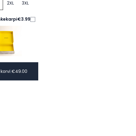
2XL
3XL
nkekarpi
€3.99
 korvi
|
€
49.00