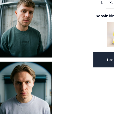
L
XL
Soovin ki
Lisa