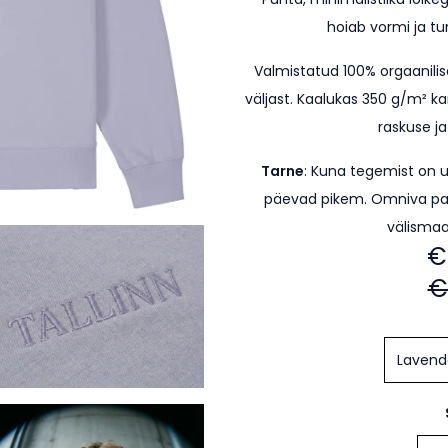
hoiab vormi ja t
Valmistatud 100% orgaanilis
väljast. Kaalukas 350 g/m² ka
raskuse ja
Tarne
: Kuna tegemist on 
päevad pikem.
Omniva pa
välismaa
€
€
Lavend