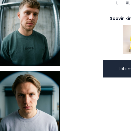
L
XL
Soovin ki
Läbi 