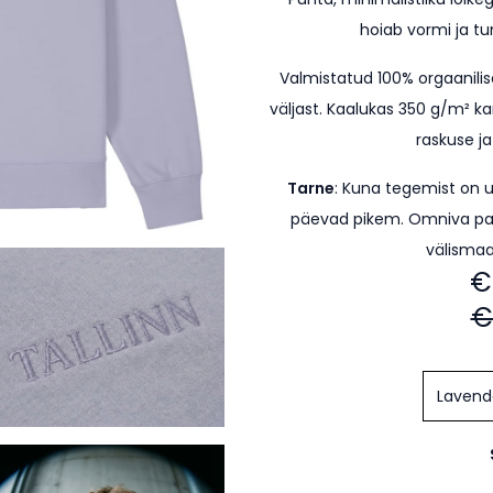
hoiab vormi ja t
Valmistatud 100% orgaanilis
väljast. Kaalukas 350 g/m² ka
raskuse ja
Tarne
: Kuna tegemist on 
päevad pikem.
Omniva pa
välismaa
€
€
Lavend