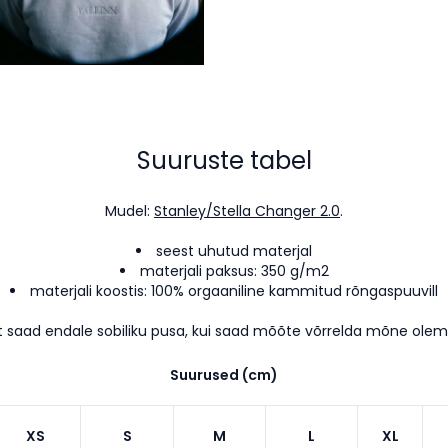
Suuruste tabel
Mudel:
Stanley/Stella Changer 2.0
.
seest uhutud materjal
materjali paksus: 350 g/m2
materjali koostis: 100% orgaaniline kammitud rõngaspuuvill
t saad endale sobiliku pusa, kui saad mõõte võrrelda mõne ole
Suurused (cm)
XS
S
M
L
XL