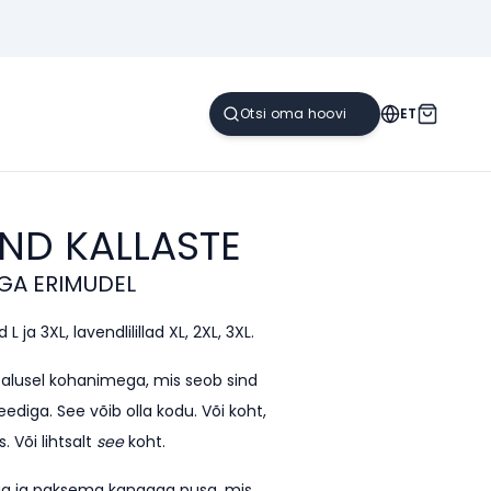
ET
AND
KALLASTE
GA ERIMUDEL
L ja 3XL, lavendlilillad XL, 2XL, 3XL.
e alusel kohanimega, mis seob sind
ediga. See võib olla kodu. Või koht,
. Või lihtsalt
see
koht.
kega ja paksema kangaga pusa, mis