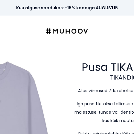
Kuu alguse soodukas: -15% koodiga AUGUST15
Pusa TIK
TIKANDI
Alles viimased 7tk: rohelised 
Iga pusa tikitakse tellimus
mälestuse, tunde või identite
kus kõik muutus
Puhta, minimalistliku lõi