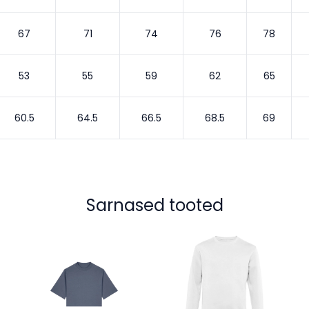
67
71
74
76
78
53
55
59
62
65
60.5
64.5
66.5
68.5
69
Sarnased tooted