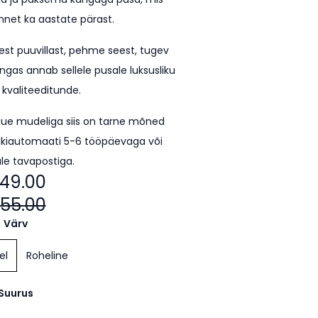
unnet ka aastate pärast.
est puuvillast, pehme seest, tugev
ngas annab sellele pusale luksusliku
 kvaliteeditunde.
uue mudeliga siis on tarne mõned
kiautomaati 5-6 tööpäevaga või
le tavapostiga.
49.00
55.00
Värv
el
Roheline
Suurus