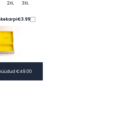
2XL
3XL
nkekarpi
€3.99
müüdud
|
€
49.00