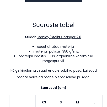
Suuruste tabel
Mudel:
Stanley/Stella Changer 2.0
.
seest uhutud materjal
materjali paksus: 350 g/m2
materjali koostis: 100% orgaaniline kammitud
rõngaspuuvill
Kõige kindlamalt saad endale sobiliku pusa, kui saad
mõõte võrrelda mõne olemasoleva pusaga.
Suurused (cm)
XS
S
M
L