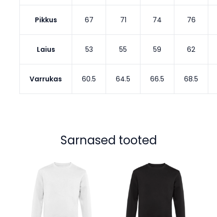
Pikkus
67
71
74
76
Laius
53
55
59
62
Varrukas
60.5
64.5
66.5
68.5
Sarnased tooted