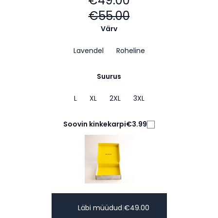
€49.00
€55.00
Värv
Lavendel
Roheline
Suurus
L
XL
2XL
3XL
Soovin kinkekarpi
€3.99
Läbi müüdud
|
€
49.00