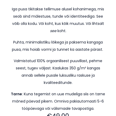
Iga pusa tikitakse tellimuse alusel kohanimega, mis
seob sind mälestuse, tunde või identiteediga. See
võib olla kodu. Või koht, kus kõik muutus. Või lihtsalt
see
koht.
Puhta, minimalistliku lõikega ja paksema kangaga
pusa, mis hoiab vormi ja tunnet ka aastate pärast.
Valmistatud 100% orgaanilisest puuvillast, pehme
seest, tugev väljast. Kaalukas 350 g/m² kangas
annab sellele pusale luksusliku raskuse ja
kvaliteeditunde.
Tarne
: Kuna tegemist on uue mudeliga siis on tarne
mõned päevad pikem.
Omniva pakiautomaati 5-6
tööpäevaga või välismaale tavapostiga.