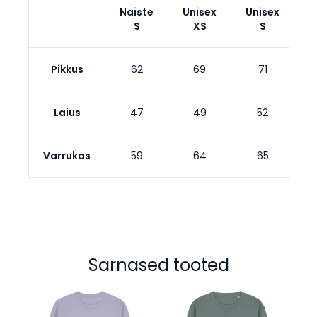
Naiste
Unisex
Unisex
U
S
XS
S
Pikkus
62
69
71
Laius
47
49
52
Varrukas
59
64
65
Sarnased tooted