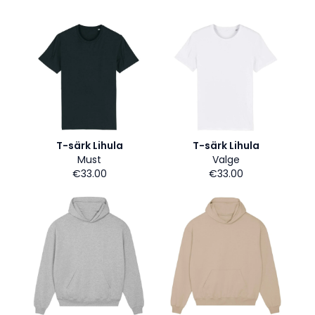
T-särk Lihula
T-särk Lihula
Must
Valge
€33.00
€33.00