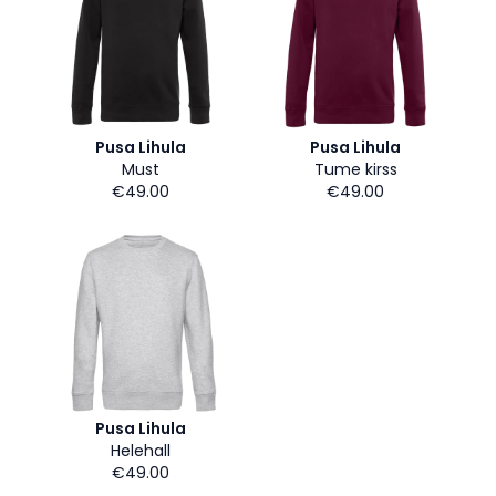
Pusa Lihula
Pusa Lihula
Must
Tume kirss
€49.00
€49.00
Pusa Lihula
Helehall
€49.00