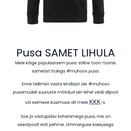
Pusa SAMET
LIHULA
Meie kõige populaarsem pusa: stiilne toon-toonis
sametist trükiga #muhoov pusa.
Enne tellimist vaata kindlasti üle #muhoov
pusamudeli suuruste mõõdud siin lehel veidi allpool
KKK
või esimese küsimuse alt meie
-s.
Soe ja vastupidav kohanimega pusa, mis on
seestpoolt eriti pehme. Ümmarguse kaelusega