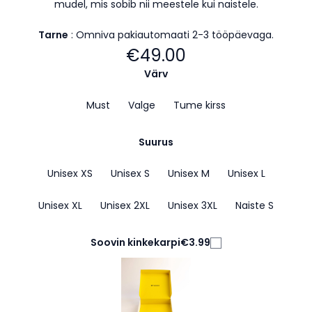
mudel, mis sobib nii meestele kui naistele.
Tarne
: Omniva pakiautomaati 2-3 tööpäevaga.
€49.00
Värv
Must
Valge
Tume kirss
Suurus
Unisex XS
Unisex S
Unisex M
Unisex L
Unisex XL
Unisex 2XL
Unisex 3XL
Naiste S
Soovin kinkekarpi
€3.99