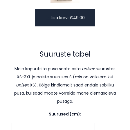
Lisa korvi
|
€
49.00
Suuruste tabel
Meie kapuutsita pusa saate osta
unisex
suurustes
XS-3XL ja naiste suuruses S (mis on väiksem kui
unisex
XS). K
õige kindlamalt saad endale sobiliku
pusa, kui saad mõõte võrrelda mõne olemasoleva
pusaga.
Suurused (cm):