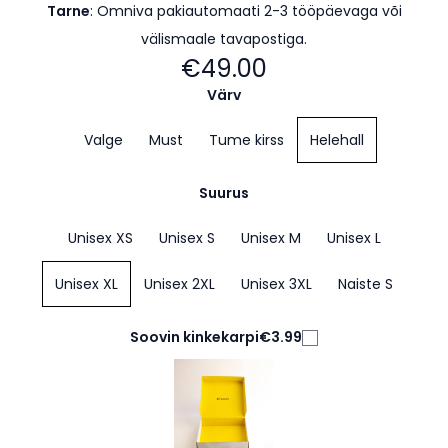
Tarne
: Omniva pakiautomaati 2-3 tööpäevaga
või
välismaale tavapostiga.
€49.00
Värv
Valge
Must
Tume kirss
Helehall
Suurus
Unisex XS
Unisex S
Unisex M
Unisex L
Unisex XL
Unisex 2XL
Unisex 3XL
Naiste S
Soovin kinkekarpi
€3.99