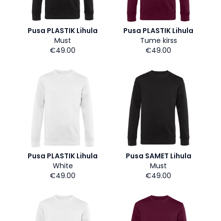
Pusa PLASTIK Lihula
Pusa PLASTIK Lihula
Must
Tume kirss
€49.00
€49.00
Pusa PLASTIK Lihula
Pusa SAMET Lihula
White
Must
€49.00
€49.00