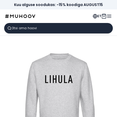
Kuu alguse soodukas: -15% koodiga AUGUST15
ET