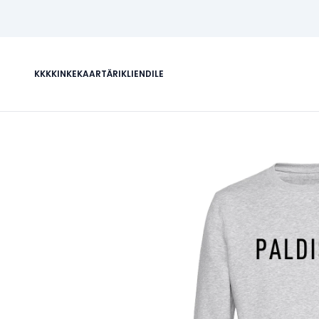
KKK
KINKEKAART
ÄRIKLIENDILE