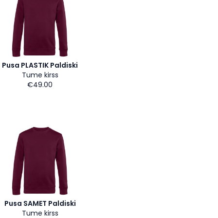
Pusa PLASTIK Paldiski
Tume kirss
€49.00
Pusa SAMET Paldiski
Tume kirss