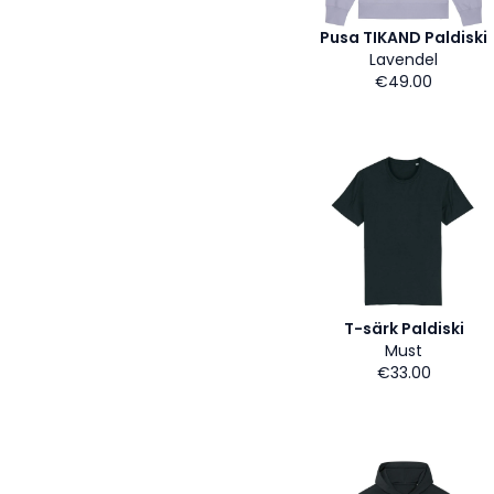
Pusa TIKAND Paldiski
Lavendel
€49.00
T-särk Paldiski
Must
€33.00