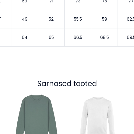
2
69
71
73
75
77
7
49
52
55.5
59
62.
9
64
65
66.5
68.5
69.
Sarnased tooted