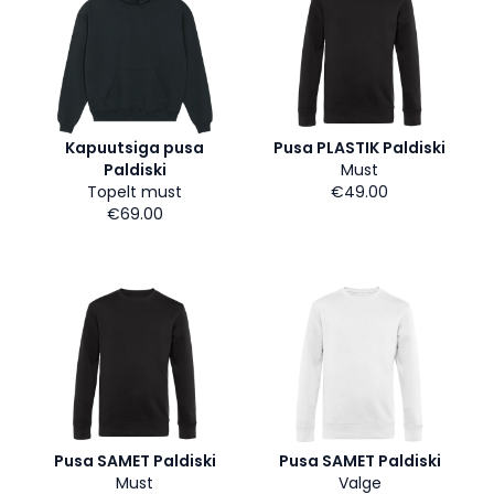
Kapuutsiga pusa
Pusa PLASTIK Paldiski
Paldiski
Must
Topelt must
€49.00
€69.00
Pusa SAMET Paldiski
Pusa SAMET Paldiski
Must
Valge