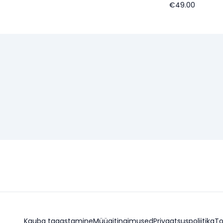
€49.00
Kauba tagastamine
Müügitingimused
Privaatsuspoliitika
To