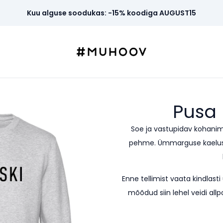
Kuu alguse soodukas: -15% koodiga AUGUST15
Pusa
Soe ja vastupidav kohanim
pehme. Ümmarguse kaeluseg
Enne tellimist vaata kindla
mõõdud siin lehel veidi allp