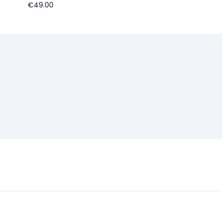
€49.00