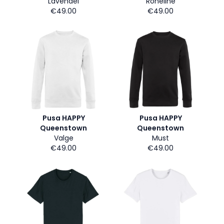
Lavendel
Roheline
€49.00
€49.00
Pusa HAPPY
Pusa HAPPY
Queenstown
Queenstown
Valge
Must
€49.00
€49.00