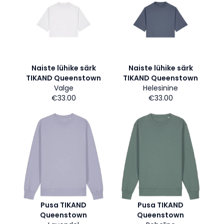
Naiste lühike särk
Naiste lühike särk
TIKAND Queenstown
TIKAND Queenstown
Valge
Helesinine
€33.00
€33.00
Pusa TIKAND
Pusa TIKAND
Queenstown
Queenstown