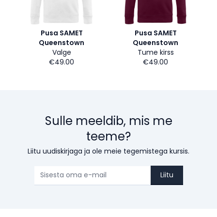
Pusa SAMET
Pusa SAMET
Queenstown
Queenstown
Valge
Tume kirss
€49.00
€49.00
Sulle meeldib, mis me
teeme?
Liitu uudiskirjaga ja ole meie tegemistega kursis.
Liitu