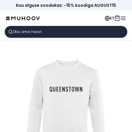
Kuu alguse soodukas: -15% koodiga AUGUST15
ET