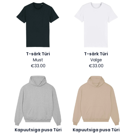
T-särk Türi
T-särk Türi
Must
Valge
€33.00
€33.00
Kapuutsiga pusa Türi
Kapuutsiga pusa Türi