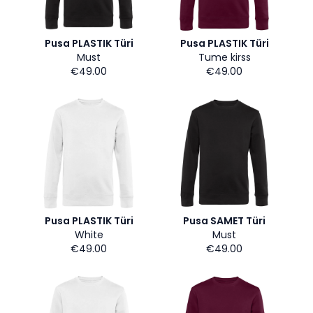
Pusa PLASTIK Türi
Pusa PLASTIK Türi
Must
Tume kirss
€49.00
€49.00
Pusa PLASTIK Türi
Pusa SAMET Türi
White
Must
€49.00
€49.00