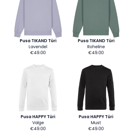
Pusa TIKAND Türi
Pusa TIKAND Türi
Lavendel
Roheline
€49.00
€49.00
Pusa HAPPY Türi
Pusa HAPPY Türi
Valge
Must
€49.00
€49.00