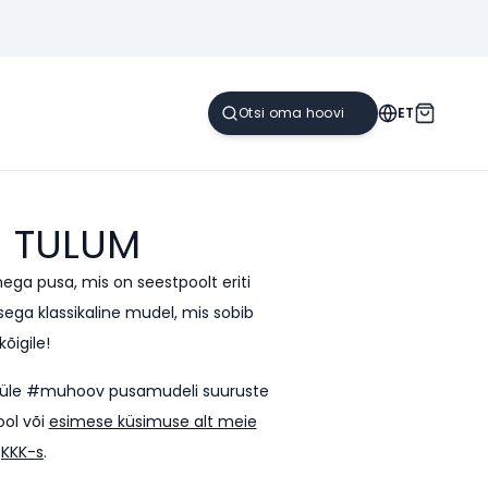
ET
a
TULUM
ega pusa, mis on seestpoolt eriti
a klassikaline mudel, mis sobib
kõigile!
sti üle #muhoov pusamudeli suuruste
ool või
esimese küsimuse alt meie
KKK-s
.