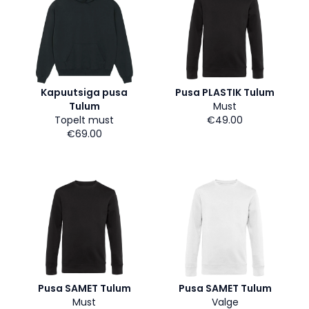
Kapuutsiga pusa
Pusa PLASTIK Tulum
Tulum
Must
Topelt must
€49.00
€69.00
Pusa SAMET Tulum
Pusa SAMET Tulum
Must
Valge