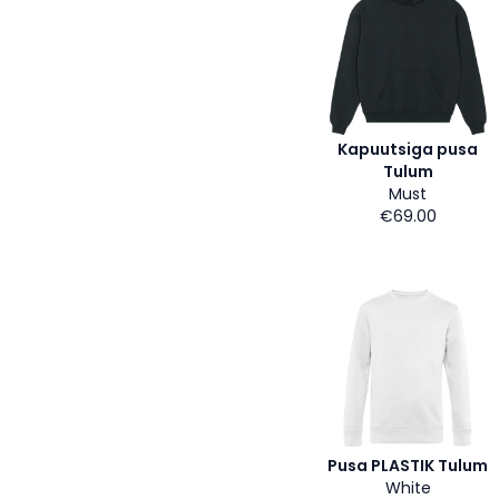
Kapuutsiga pusa
Tulum
Must
€69.00
Pusa PLASTIK Tulum
White