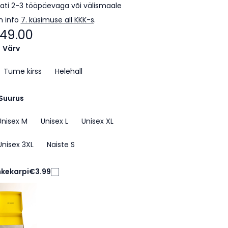
ti 2-3 tööpäevaga või välismaale
m info
7. küsimuse all KKK-s
.
49.00
Värv
Tume kirss
Helehall
Suurus
Unisex M
Unisex L
Unisex XL
Unisex 3XL
Naiste S
nkekarpi
€3.99