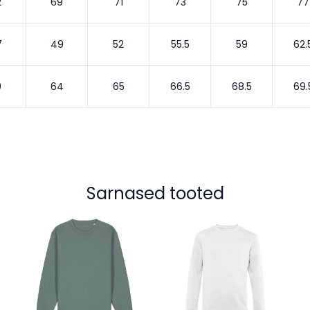
2
69
71
73
75
77
7
49
52
55.5
59
62.
9
64
65
66.5
68.5
69.
Sarnased tooted