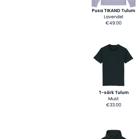
Pusa TIKAND Tulum
Lavendel
€49.00
T-särk Tulum
Must
€33.00