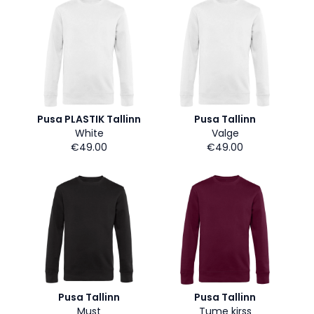
Pusa PLASTIK Tallinn
Pusa Tallinn
White
Valge
€49.00
€49.00
Pusa Tallinn
Pusa Tallinn
Must
Tume kirss