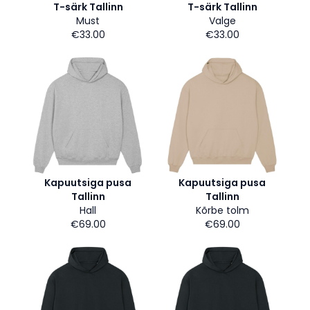
T-särk Tallinn
T-särk Tallinn
Must
Valge
€33.00
€33.00
Kapuutsiga pusa
Kapuutsiga pusa
Tallinn
Tallinn
Hall
Kõrbe tolm
€69.00
€69.00