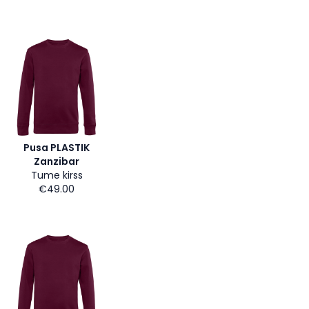
Pusa PLASTIK
Zanzibar
Tume kirss
€49.00