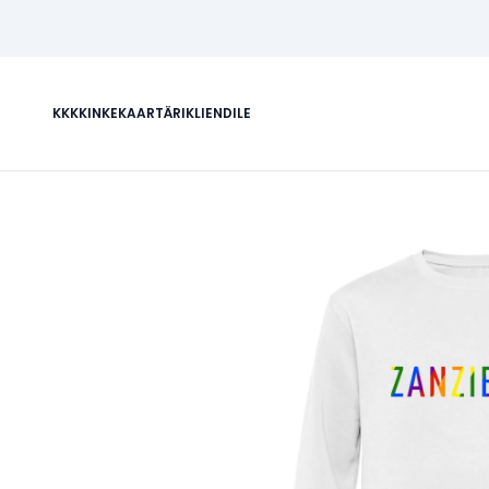
KKK
KINKEKAART
ÄRIKLIENDILE