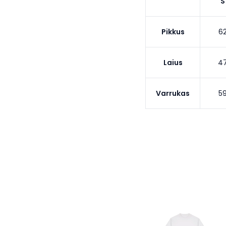
S
Pikkus
6
Laius
4
Varrukas
5