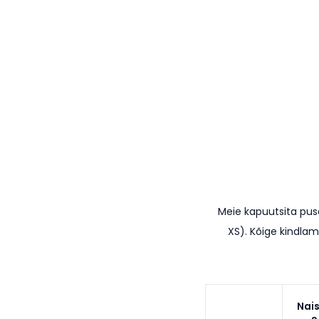
Meie kapuutsita pu
XS). K
õige kindlam
Nai