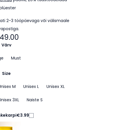
olüester
ati 2-3 tööpäevaga
või välismaale
vapostiga.
49.00
Värv
ge
Must
Size
Unisex M
Unisex L
Unisex XL
Unisex 3XL
Naiste S
nkekarpi
€3.99