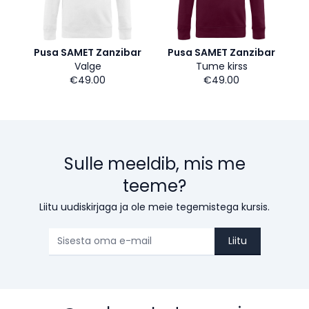
Pusa SAMET Zanzibar
Pusa SAMET Zanzibar
Valge
Tume kirss
€49.00
€49.00
Sulle meeldib, mis me
teeme?
Liitu uudiskirjaga ja ole meie tegemistega kursis.
Liitu