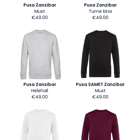
Pusa Zanzibar
Pusa Zanzibar
Must
Tume kirss
€49.00
€49.00
Pusa Zanzibar
Pusa SAMET Zanzibar
Helehall
Must
€49.00
€49.00