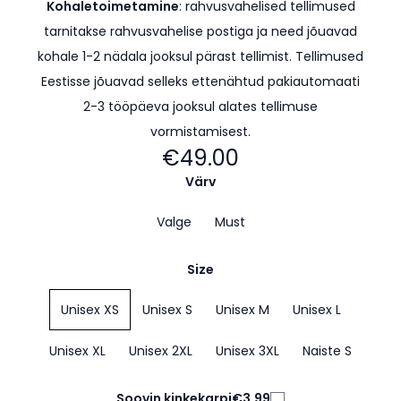
Kohaletoimetamine
: rahvusvahelised tellimused
tarnitakse rahvusvahelise postiga ja need jõuavad
kohale 1-2 nädala jooksul pärast tellimist. Tellimused
Eestisse jõuavad selleks ettenähtud pakiautomaati
2-3 tööpäeva jooksul alates tellimuse
vormistamisest.
€49.00
Värv
Valge
Must
Size
Unisex XS
Unisex S
Unisex M
Unisex L
Unisex XL
Unisex 2XL
Unisex 3XL
Naiste S
Soovin kinkekarpi
€3.99