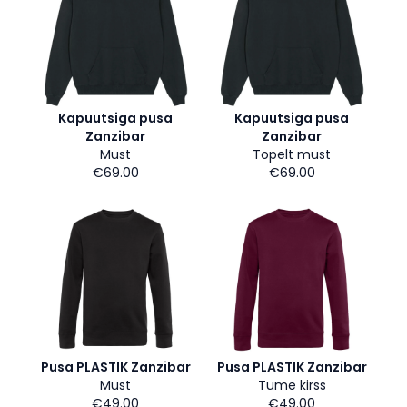
Kapuutsiga pusa
Kapuutsiga pusa
Zanzibar
Zanzibar
Must
Topelt must
€69.00
€69.00
Pusa PLASTIK Zanzibar
Pusa PLASTIK Zanzibar
Must
Tume kirss
€49.00
€49.00