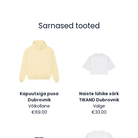
Sarnased tooted
Kapuutsiga pusa
Naiste lühike särk
Dubrovnik
TIKAND Dubrovnik
Võikollane
Valge
€69.00
€33.00