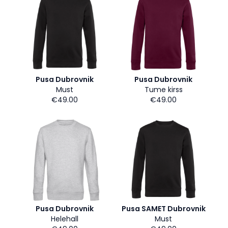
Pusa Dubrovnik
Pusa Dubrovnik
Must
Tume kirss
€49.00
€49.00
Pusa Dubrovnik
Pusa SAMET Dubrovnik
Helehall
Must