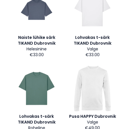
Naiste lühike särk
Lohvakas t-särk
TIKAND Dubrovnik
TIKAND Dubrovnik
Helesinine
Valge
€33.00
€33.00
Lohvakas t-särk
Pusa HAPPY Dubrovnik
TIKAND Dubrovnik
Valge
Roheline
€49.00