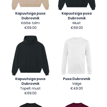
Kapuutsiga pusa
Kapuutsiga pusa
Dubrovnik
Dubrovnik
Kõrbe tolm
Must
€69.00
€69.00
Kapuutsiga pusa
Pusa Dubrovnik
Dubrovnik
Valge
Topelt must
€49.00
€69.00