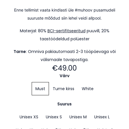
Enne tellimist vaata kindlasti üle #muhoov pusamudeli
suuruste mõõdud siin lehel veidi allpool.
Materjal: 80%
BCI-sertifitseeritud
puuvill, 20%
taastöödeldud polüester
Tarne
: Omniva pakiautomaati 2-3 tööpäevaga
või
välismaale tavapostiga.
€49.00
Värv
Must
Tume kirss
White
Suurus
Unisex XS
Unisex S
Unisex M
Unisex L