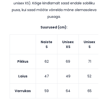
unisex
XS). K
õige kindlamalt saad endale sobiliku
pusa, kui saad mõõte võrrelda mõne olemasoleva
pusaga.
Suurused (cm):
Naiste
Unisex
Unisex
U
S
XS
S
Pikkus
62
69
71
Laius
47
49
52
Varrukas
59
64
65