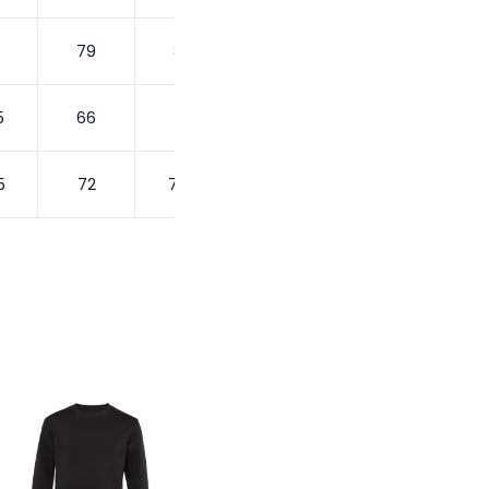
79
80
5
66
70
5
72
72.5