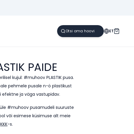
ET
ASTIK
PAIDE
erilisel kujul: #muhoov PLASTIK pusa.
le pehmele pusale n-ö plastikust
ti efektne ja väga vastupidav.
sti üle #muhoov pusamudeli suuruste
pool või esimese küsimuse alt meie
KKK
-s.