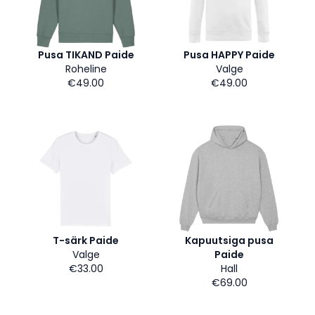
Pusa TIKAND Paide
Pusa HAPPY Paide
Roheline
Valge
€49.00
€49.00
T-särk Paide
Kapuutsiga pusa
Valge
Paide
€33.00
Hall
€69.00