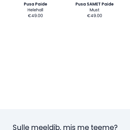
Pusa Paide
Pusa SAMET Paide
Helehall
Must
€49.00
€49.00
Sulle meeldib, mis me teeme?