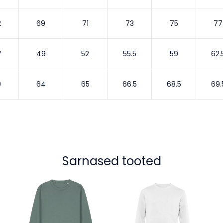
2
69
71
73
75
77
7
49
52
55.5
59
62.
9
64
65
66.5
68.5
69.
Sarnased tooted