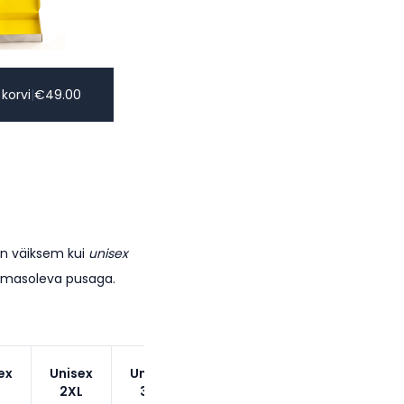
 korvi
|
€
49.00
on väiksem kui
unisex
lemasoleva pusaga.
ex
Unisex
Unisex
2XL
3XL