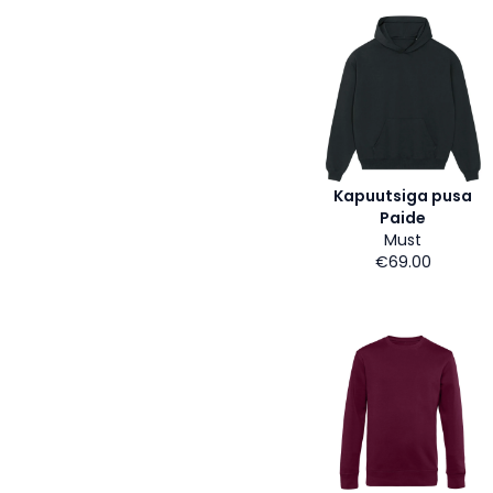
Kapuutsiga pusa
Paide
Must
€69.00