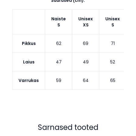
Suurused (cm):
Naiste
Unisex
Unisex
U
S
XS
S
Pikkus
62
69
71
Laius
47
49
52
Varrukas
59
64
65
Sarnased tooted