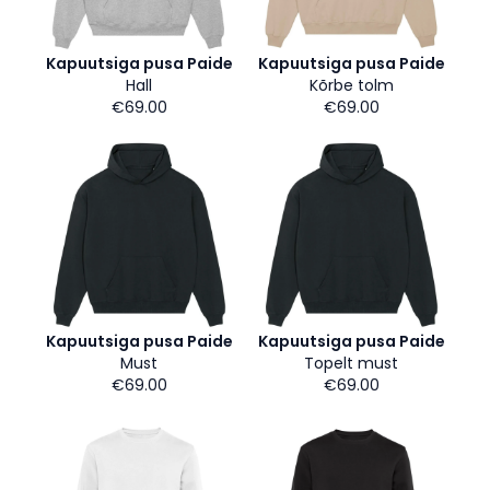
Kapuutsiga pusa Paide
Kapuutsiga pusa Paide
Hall
Kõrbe tolm
€69.00
€69.00
Kapuutsiga pusa Paide
Kapuutsiga pusa Paide
Must
Topelt must
€69.00
€69.00