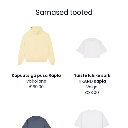
Sarnased tooted
Kapuutsiga pusa Rapla
Naiste lühike särk
Võikollane
TIKAND Rapla
€69.00
Valge
€33.00