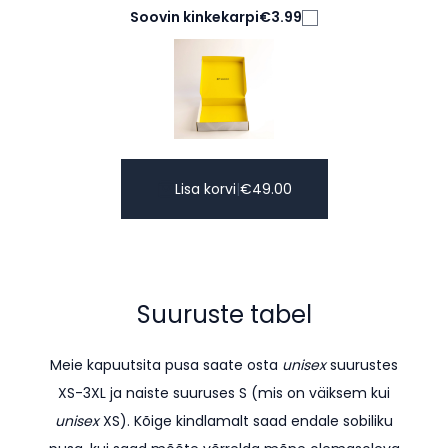
Soovin kinkekarpi
€3.99
Lisa korvi
|
€
49.00
Suuruste tabel
Meie kapuutsita pusa saate osta
unisex
suurustes
XS-3XL ja naiste suuruses S (mis on väiksem kui
unisex
XS). K
õige kindlamalt saad endale sobiliku