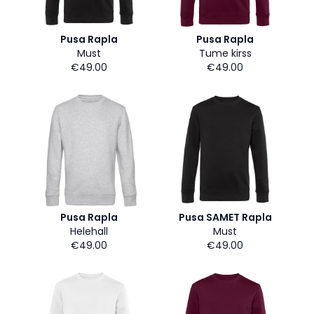
Pusa Rapla
Pusa Rapla
Must
Tume kirss
€49.00
€49.00
Pusa Rapla
Pusa SAMET Rapla
Helehall
Must
€49.00
€49.00