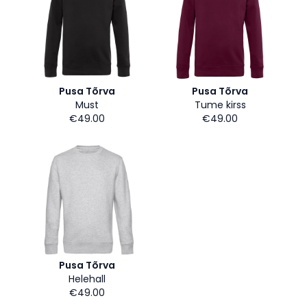
Pusa Tõrva
Pusa Tõrva
Must
Tume kirss
€49.00
€49.00
Pusa Tõrva
Helehall
€49.00