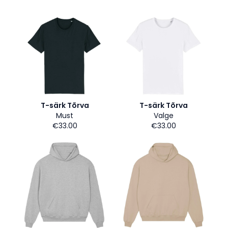
T-särk Tõrva
T-särk Tõrva
Must
Valge
€33.00
€33.00