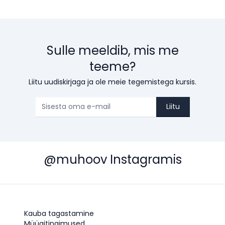
Sulle meeldib, mis me
teeme?
Liitu uudiskirjaga ja ole meie tegemistega kursis.
Liitu
@muhoov Instagramis
Kauba tagastamine
Müügitingimused