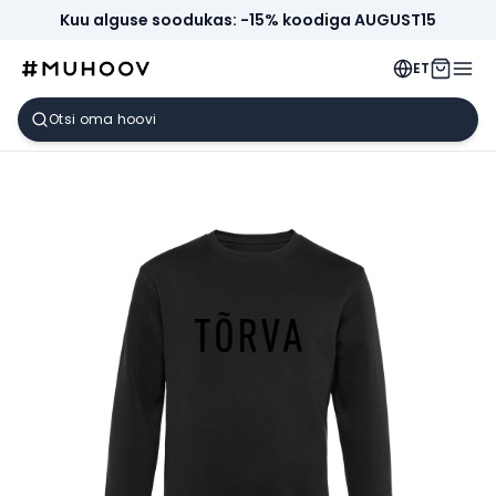
Kuu alguse soodukas: -15% koodiga AUGUST15
ET