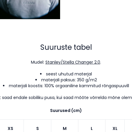
Suuruste tabel
Mudel:
Stanley/Stella Changer 2.0
.
seest uhutud materjal
materjali paksus: 350 g/m2
materjali koostis: 100% orgaaniline kammitud rõngaspuuvill
t saad endale sobiliku pusa, kui saad mõõte võrrelda mõne ole
Suurused (cm)
XS
S
M
L
XL