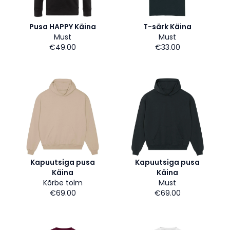
Pusa HAPPY Käina
T-särk Käina
Must
Must
€49.00
€33.00
Kapuutsiga pusa
Kapuutsiga pusa
Käina
Käina
Kõrbe tolm
Must
€69.00
€69.00