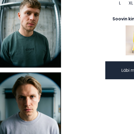
L
XL
Soovin ki
Läbi 