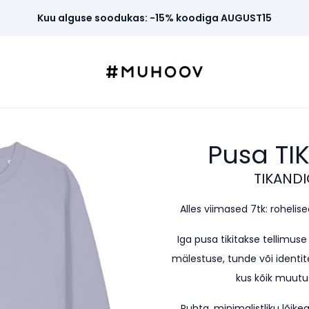
Kuu alguse soodukas: -15% koodiga AUGUST15
Pusa TI
TIKANDI
Alles viimased 7tk: rohelised 
Iga pusa tikitakse tellimus
mälestuse, tunde või identite
kus kõik muutus
Puhta, minimalistliku lõi