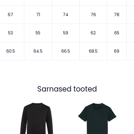
67
71
74
76
78
53
55
59
62
65
60.5
64.5
66.5
68.5
69
Sarnased tooted