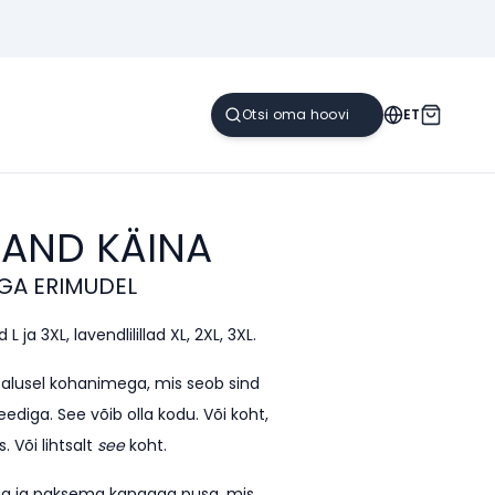
ET
KAND
KÄINA
GA ERIMUDEL
L ja 3XL, lavendlilillad XL, 2XL, 3XL.
e alusel kohanimega, mis seob sind
ediga. See võib olla kodu. Või koht,
. Või lihtsalt
see
koht.
kega ja paksema kangaga pusa, mis