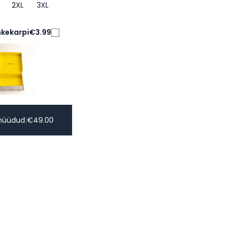
2XL
3XL
nkekarpi
€3.99
müüdud
|
€
49.00