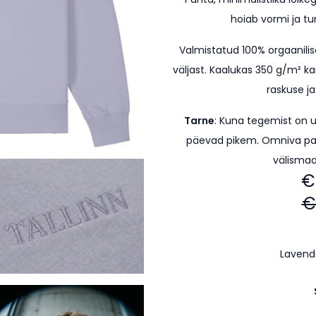
hoiab vormi ja t
Valmistatud 100% orgaanilis
väljast. Kaalukas 350 g/m² ka
raskuse ja
Tarne
: Kuna tegemist on 
päevad pikem.
Omniva pa
välismaa
€
€
Lavend