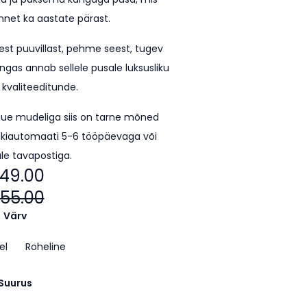
unnet ka aastate pärast.
est puuvillast, pehme seest, tugev
ngas annab sellele pusale luksusliku
 kvaliteeditunde.
uue mudeliga siis on tarne mõned
kiautomaati 5-6 tööpäevaga või
le tavapostiga.
49.00
55.00
Värv
el
Roheline
Suurus