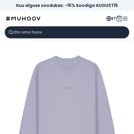
Kuu alguse soodukas: -15% koodiga AUGUST15
ET