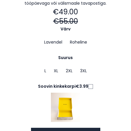
tööpäevaga või välismaale tavapostiga.
€49.00
€55.00
Värv
Lavendel
Roheline
Suurus
L
XL
2XL
3XL
Soovin kinkekarpi
€3.99