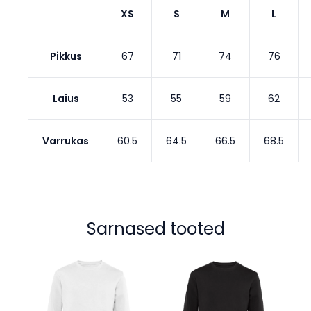
XS
S
M
L
Pikkus
67
71
74
76
Laius
53
55
59
62
Varrukas
60.5
64.5
66.5
68.5
Sarnased tooted