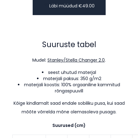
Läbi müüdud
|
€
49.00
Suuruste tabel
Mudel:
Stanley/Stella Changer 2.0
.
seest uhutud materjal
materjali paksus: 350 g/m2
materjali koostis: 100% orgaaniline kammitud
rõngaspuuvill
Kõige kindlamalt saad endale sobiliku pusa, kui saad
mõõte võrrelda mõne olemasoleva pusaga.
Suurused (cm)