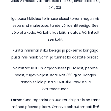
Alles viimased 7tk: rohelised L ja 3XL, lavendlilillad XL,
2XL, 3XL.
Iga pusa tikitakse tellimuse alusel kohanimega, mis
seob sind mälestuse, tunde või identiteediga. See
võib olla kodu. Või koht, kus kõik muutus. Või lihtsalt
see
koht.
Puhta, minimalistliku lõikega ja paksema kangaga
pusa, mis hoiab vormi ja tunnet ka aastate pärast.
Valmistatud 100% orgaanilisest puuvillast, pehme
seest, tugev väljast. Kaalukas 350 g/m² kangas
annab sellele pusale luksusliku raskuse ja
kvaliteeditunde.
Tarne
: Kuna tegemist on uue mudeliga siis on tarne
mõned päevad pikem.
Omniva pakiautomaati 5-6