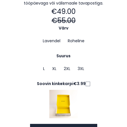
tööpäevaga või välismaale tavapostiga.
€49.00
€55.00
Värv
Lavendel
Roheline
Suurus
L
XL
2XL
3XL
Soovin kinkekarpi
€3.99