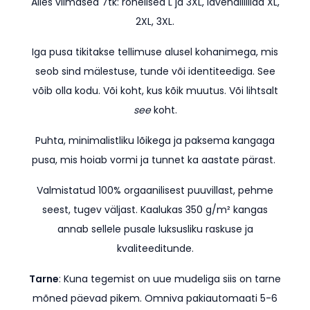
Alles viimased 7tk: rohelised L ja 3XL, lavendlilillad XL,
2XL, 3XL.
Iga pusa tikitakse tellimuse alusel kohanimega, mis
seob sind mälestuse, tunde või identiteediga. See
võib olla kodu. Või koht, kus kõik muutus. Või lihtsalt
see
koht.
Puhta, minimalistliku lõikega ja paksema kangaga
pusa, mis hoiab vormi ja tunnet ka aastate pärast.
Valmistatud 100% orgaanilisest puuvillast, pehme
seest, tugev väljast. Kaalukas 350 g/m² kangas
annab sellele pusale luksusliku raskuse ja
kvaliteeditunde.
Tarne
: Kuna tegemist on uue mudeliga siis on tarne
mõned päevad pikem.
Omniva pakiautomaati 5-6