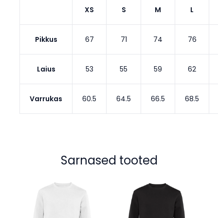
XS
S
M
L
Pikkus
67
71
74
76
Laius
53
55
59
62
Varrukas
60.5
64.5
66.5
68.5
Sarnased tooted