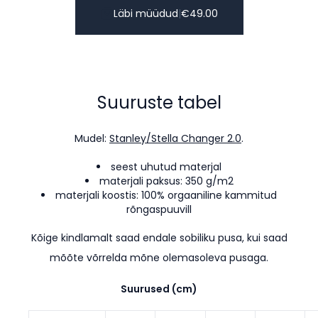
Läbi müüdud
|
€
49.00
Suuruste tabel
Mudel:
Stanley/Stella Changer 2.0
.
seest uhutud materjal
materjali paksus: 350 g/m2
materjali koostis: 100% orgaaniline kammitud
rõngaspuuvill
Kõige kindlamalt saad endale sobiliku pusa, kui saad
mõõte võrrelda mõne olemasoleva pusaga.
Suurused (cm)