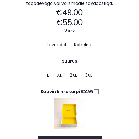
tööpäevaga või välismaale tavapostiga.
€49.00
€55.00
Värv
Lavendel
Roheline
Suurus
L
XL
2XL
3XL
Soovin kinkekarpi
€3.99