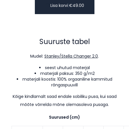
Lisa korvi
|
€
49.00
Suuruste tabel
Mudel:
Stanley/Stella Changer 2.0
.
seest uhutud materjal
materjali paksus: 350 g/m2
materjali koostis: 100% orgaaniline kammitud
rõngaspuuvill
Kõige kindlamalt saad endale sobiliku pusa, kui saad
mõõte võrrelda mõne olemasoleva pusaga.
Suurused (cm)