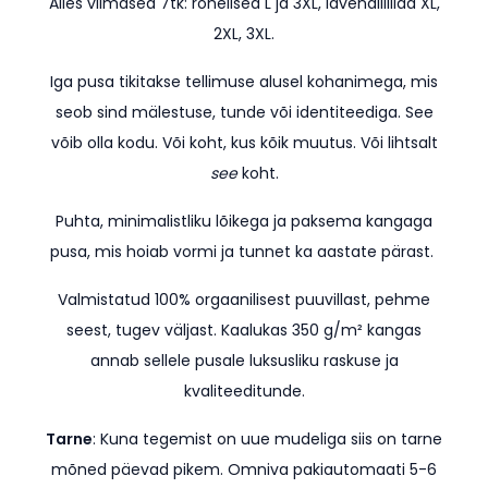
Alles viimased 7tk: rohelised L ja 3XL, lavendlilillad XL,
2XL, 3XL.
Iga pusa tikitakse tellimuse alusel kohanimega, mis
seob sind mälestuse, tunde või identiteediga. See
võib olla kodu. Või koht, kus kõik muutus. Või lihtsalt
see
koht.
Puhta, minimalistliku lõikega ja paksema kangaga
pusa, mis hoiab vormi ja tunnet ka aastate pärast.
Valmistatud 100% orgaanilisest puuvillast, pehme
seest, tugev väljast. Kaalukas 350 g/m² kangas
annab sellele pusale luksusliku raskuse ja
kvaliteeditunde.
Tarne
: Kuna tegemist on uue mudeliga siis on tarne
mõned päevad pikem.
Omniva pakiautomaati 5-6