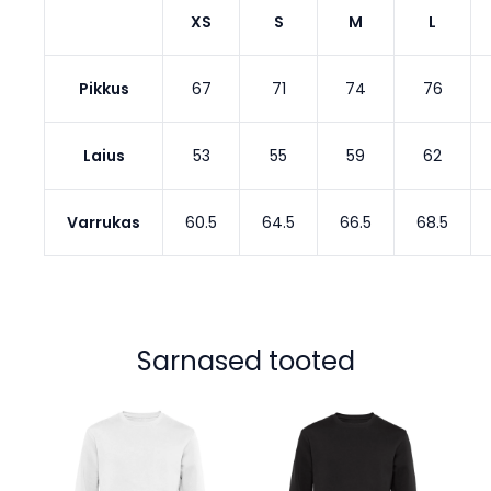
XS
S
M
L
Pikkus
67
71
74
76
Laius
53
55
59
62
Varrukas
60.5
64.5
66.5
68.5
Sarnased tooted