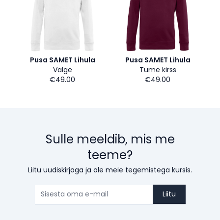
Pusa SAMET Lihula
Pusa SAMET Lihula
Valge
Tume kirss
€49.00
€49.00
Sulle meeldib, mis me
teeme?
Liitu uudiskirjaga ja ole meie tegemistega kursis.
Liitu