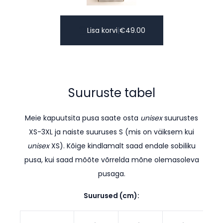
Lisa korvi
|
€
49.00
Suuruste tabel
Meie kapuutsita pusa saate osta
unisex
suurustes
XS-3XL ja naiste suuruses S (mis on väiksem kui
unisex
XS). K
õige kindlamalt saad endale sobiliku
pusa, kui saad mõõte võrrelda mõne olemasoleva
pusaga.
Suurused (cm):