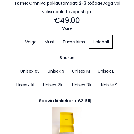
Tarne
: Omniva pakiautomaati 2-3 tööpäevaga
või
välismaale tavapostiga.
€49.00
Värv
Valge
Must
Tume kirss
Helehall
Suurus
Unisex XS
Unisex S
Unisex M
Unisex L
Unisex XL
Unisex 2XL
Unisex 3XL
Naiste S
Soovin kinkekarpi
€3.99