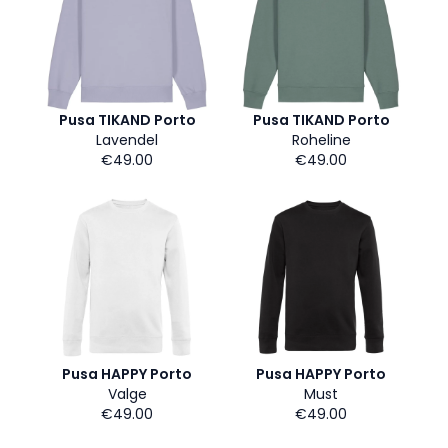
Pusa TIKAND Porto
Pusa TIKAND Porto
Lavendel
Roheline
€49.00
€49.00
Pusa HAPPY Porto
Pusa HAPPY Porto
Valge
Must
€49.00
€49.00