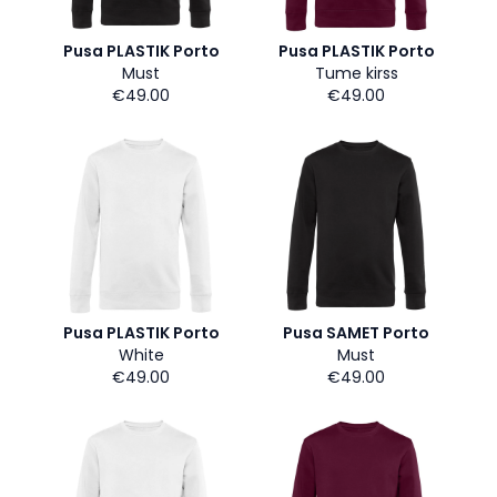
Pusa PLASTIK Porto
Pusa PLASTIK Porto
Must
Tume kirss
€49.00
€49.00
Pusa PLASTIK Porto
Pusa SAMET Porto
White
Must
€49.00
€49.00