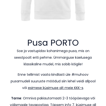
Pusa
PORTO
Soe ja vastupidav kohanimega pusa, mis on
seestpoolt eriti pehme. Ümmarguse kaelusega
klassikaline mudel, mis sobib kõigile!
Enne tellimist vaata kindlasti üle #muhoov
pusamudeli suuruste mõõdud siin lehel veidi allpool
või
esimese küsimuse alt meie KKK-s
.
Tarne
:
Omniva pakiautomaati 2-3 tööpäevaga või
välismaale tavapostiga. Täpsem info
7. küsimuse all