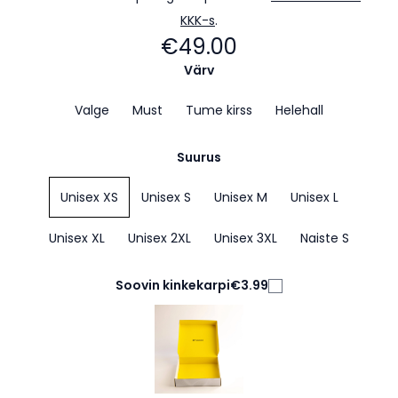
KKK-s
.
€49.00
Värv
Valge
Must
Tume kirss
Helehall
Suurus
Unisex XS
Unisex S
Unisex M
Unisex L
Unisex XL
Unisex 2XL
Unisex 3XL
Naiste S
Soovin kinkekarpi
€3.99