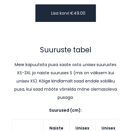
Lisa korvi
|
€
49.00
Suuruste tabel
Meie kapuutsita pusa saate osta
unisex
suurustes
XS-3XL ja naiste suuruses S (mis on väiksem kui
unisex
XS). K
õige kindlamalt saad endale sobiliku
pusa, kui saad mõõte võrrelda mõne olemasoleva
pusaga.
Suurused (cm):
Naiste
Unisex
Unisex
U