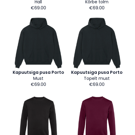
Hall
Kõrbe tolm
€69.00
€69.00
Kapuutsiga pusa Porto
Kapuutsiga pusa Porto
Must
Topelt must
€69.00
€69.00