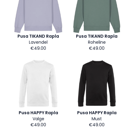
Pusa TIKAND Rapla
Pusa TIKAND Rapla
Lavendel
Roheline
€49.00
€49.00
Pusa HAPPY Rapla
Pusa HAPPY Rapla
Valge
Must
€49.00
€49.00