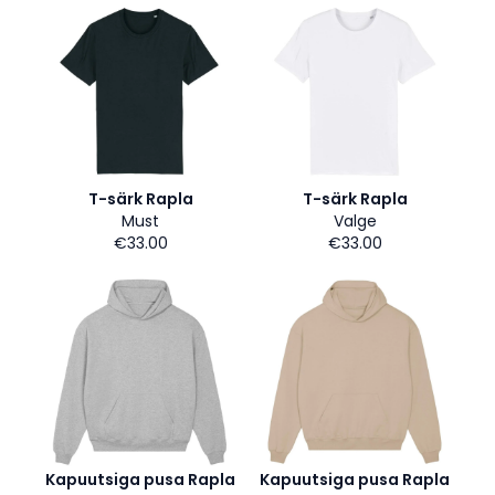
T-särk Rapla
T-särk Rapla
Must
Valge
€33.00
€33.00
Kapuutsiga pusa Rapla
Kapuutsiga pusa Rapla