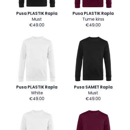
Pusa PLASTIK Rapla
Pusa PLASTIK Rapla
Must
Tume kirss
€49.00
€49.00
Pusa PLASTIK Rapla
Pusa SAMET Rapla
White
Must
€49.00
€49.00