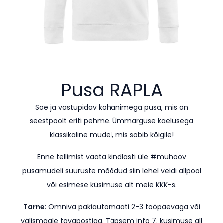
Pusa
RAPLA
Soe ja vastupidav kohanimega pusa, mis on
seestpoolt eriti pehme. Ümmarguse kaelusega
klassikaline mudel, mis sobib kõigile!
Enne tellimist vaata kindlasti üle #muhoov
pusamudeli suuruste mõõdud siin lehel veidi allpool
või
esimese küsimuse alt meie KKK-s
.
Tarne
:
Omniva pakiautomaati 2-3 tööpäevaga või
välismaale tavapostiga. Täpsem info
7. küsimuse all