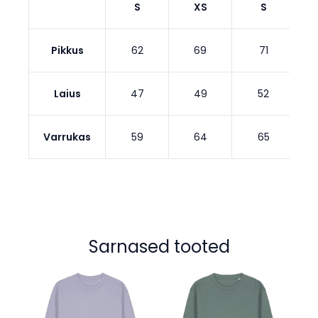
S
XS
S
Pikkus
62
69
71
Laius
47
49
52
Varrukas
59
64
65
Sarnased tooted