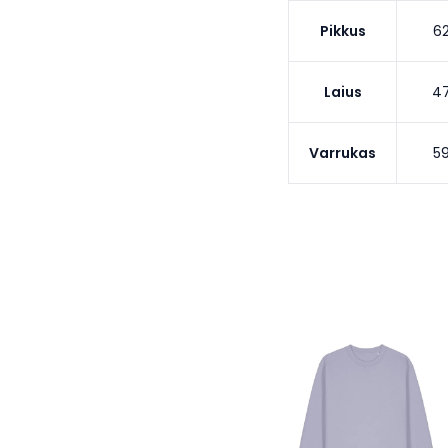
Pikkus
6
Laius
4
Varrukas
5