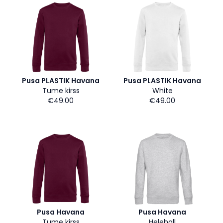
Pusa PLASTIK Havana
Pusa PLASTIK Havana
Tume kirss
White
€49.00
€49.00
Pusa Havana
Pusa Havana
Tume kirss
Helehall