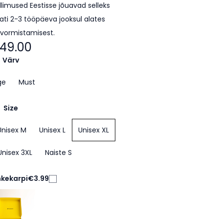
ellimused Eestisse jõuavad selleks
i 2-3 tööpäeva jooksul alates
 vormistamisest.
49.00
Värv
ge
Must
Size
Unisex M
Unisex L
Unisex XL
Unisex 3XL
Naiste S
nkekarpi
€3.99