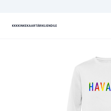
KKK
KINKEKAART
ÄRIKLIENDILE