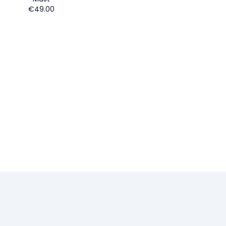
€49.00